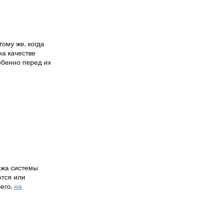
ому же, когда
на качестве
обенно перед их
ажа системы
ются или
чего,
на