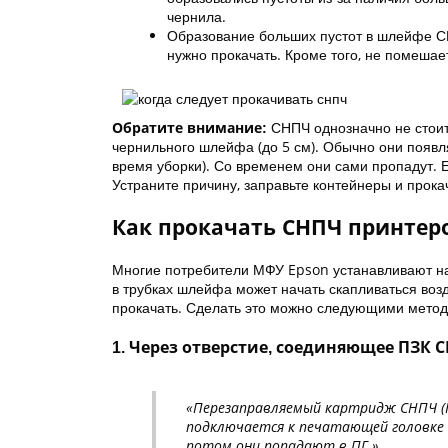
чернила.
Образование больших пустот в шлейфе СН
нужно прокачать. Кроме того, не помешае
СНПЧ однозначно не стоит
Обратите внимание:
чернильного шлейфа (до 5 см). Обычно они появл
время уборки). Со временем они сами пропадут. 
Устраните причину, заправьте контейнеры и прока
Как прокачать СНПЧ принтер
Многие потребители МФУ Epson устанавливают на
в трубках шлейфа может начать скапливаться во
прокачать. Сделать это можно следующими мето
1. Через отверстие, соединяющее ПЗК
«Перезаправляемый картридж СНПЧ (П
подключается к печатающей головке 
потом они попадают в ПГ.»