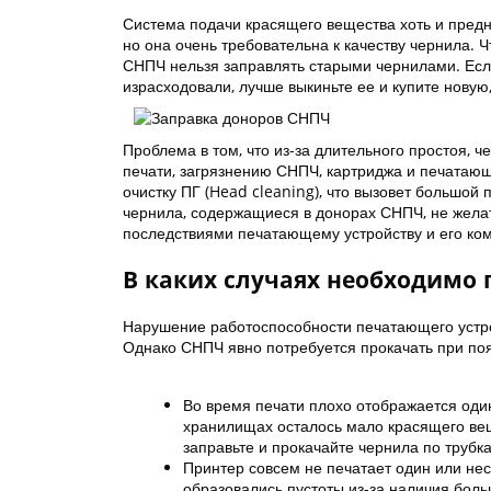
Система подачи красящего вещества хоть и пред
но она очень требовательна к качеству чернила. 
СНПЧ нельзя заправлять старыми чернилами. Если 
израсходовали, лучше выкиньте ее и купите новую
Проблема в том, что из-за длительного простоя, ч
печати, загрязнению СНПЧ, картриджа и печатающ
очистку ПГ (Head cleaning), что вызовет большой
чернила, содержащиеся в донорах СНПЧ, не желат
последствиями печатающему устройству и его ко
В каких случаях необходимо
Нарушение работоспособности печатающего устро
Однако СНПЧ явно потребуется прокачать при по
Во время печати плохо отображается один 
хранилищах осталось мало красящего ве
заправьте и прокачайте чернила по трубк
Принтер совсем не печатает один или нес
образовались пустоты из-за наличия боль