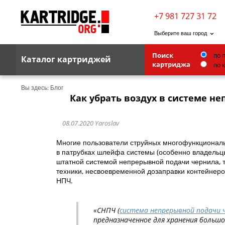
+7 981 727 31 72
Выберите ваш город
по 
Поиск
Каталог картриджей
по 
картриджа
Brother
Вы здесь:
Блог
Как убрать воздух в системе н
G&G
Kodak
08.07.2020
Yaroslav
Lexmark
Многие пользователи струйных многофункциональ
в патрубках шлейфа системы (особенно владельцы
Ricoh
штатной системой непрерывной подачи чернила, т
техники, несвоевременной дозаправки контейнер
Toshiba
НПЧ.
Ленточные картриджи
«СНПЧ (
система непрерывной подачи 
предназначенное для хранения большо