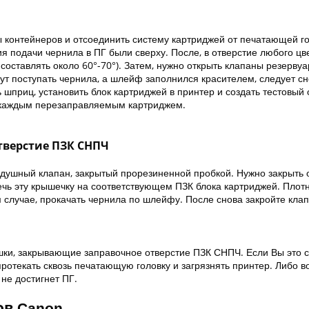
ы контейнеров и отсоединить систему картриджей от печатающей г
ия подачи чернила в ПГ были сверху. После, в отверстие любого цв
составлять около 60°-70°). Затем, нужно открыть клапаны резервуа
ут поступать чернила, а шлейф заполнился красителем, следует сн
приц, установить блок картриджей в принтер и создать тестовый 
с каждым перезаправляемым картриджем.
тверстие ПЗК СНПЧ
здушный клапан, закрытый прорезиненной пробкой. Нужно закрыть 
ечь эту крышечку на соответствующем ПЗК блока картриджей. Плотн
 случае, прокачать чернила по шлейфу. После снова закройте кла
шки, закрывающие заправочное отверстие ПЗК СНПЧ. Если Вы это с
ротекать сквозь печатающую головку и загрязнять принтер. Либо в
не достигнет ПГ.
ов Canon