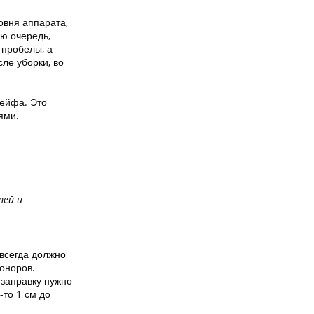
овня аппарата,
ю очередь,
 пробелы, а
ле уборки, во
лейфа. Это
ями.
тей и
всегда должно
доноров.
 заправку нужно
-то 1 см до