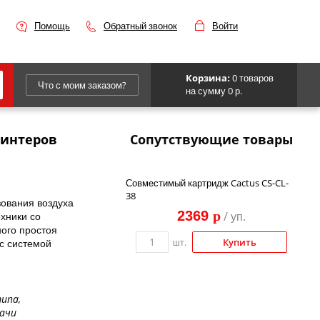
Помощь
Обратный звонок
Войти
0 товаров
Корзина:
Что с моим заказом?
на сумму 0 р.
Epson
ринтеров
Сопутствующие товары
IBM
Kyocera
Совместимый картридж Cactus CS-CL-
38
Panasonic
зования воздуха
2369
p
/ уп.
хники со
Sharp
ного простоя
Купить
с системой
шт.
Для франкировальной машины
ипа,
дачи