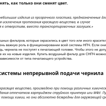
ть, как только они сменят цвет.
ебольшие изделия из прозрачного пластика, предназначенные дл
ля исключения протекания красящего вещества, в случае
я к отверстиям, вместо транспортировочных заглушек.»
шных фильтров, которые окрасились в цвет того или иного красител
очень важную роль в функционировании всей системы НПЧ. Если они
едь, чернила не поступят к печатающей головке. Чтобы этого не допу
е их на новые изделия. Купить воздушный фильтр для СНПЧ можно
 зависимости от типа печатающего устройства.
 системы непрерывной подачи чернила
красящее вещество, произведено при помощи различных химичес
здания отпечатков картриджем струйного принтера или МФУ. Пу
и помощи химии, но они абсолютно безвредны для окружающей ср