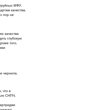
струйных МФУ,
артам качества,
х пор не
ию качества
дить глубокую
Кроме того,
ыми
и чернила.
, что в
ьте СНПЧ,
картридже
рокачка