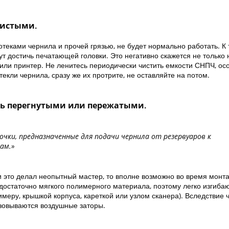
чистыми.
еками чернила и прочей грязью, не будет нормально работать. К т
ут достичь печатающей головки. Это негативно скажется не только 
ж или принтер. Не ленитесь периодически чистить емкости СНПЧ, ос
екли чернила, сразу же их протрите, не оставляйте на потом.
ть перегнутыми или пережатыми.
чки, предназначенные для подачи чернила от резервуаров к
ам.»
 это делал неопытный мастер, то вполне возможно во время монт
остаточно мягкого полимерного материала, поэтому легко изгиба
еру, крышкой корпуса, кареткой или узлом сканера). Вследствие 
разовываются воздушные заторы.