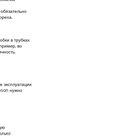
 обязательно
ореха.
бки в трубках
пример, во
ичность.
е эксплуатации
pson нужно
мую
олько