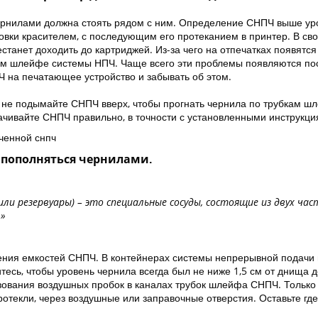
чернилами должна стоять рядом с ним. Определение СНПЧ выше ур
вки красителем, с последующим его протеканием в принтер. В сво
станет доходить до картриджей. Из-за чего на отпечатках появятся
ом шлейфе системы НПЧ. Чаще всего эти проблемы появляются пос
 на печатающее устройство и забывать об этом.
 не подымайте СНПЧ вверх, чтобы прогнать чернила по трубкам ш
ачивайте СНПЧ правильно, в точности с установленными инструкци
 пополняться чернилами.
и резервуары) – это специальные сосуды, состоящие из двух час
.»
шения емкостей СНПЧ. В контейнерах системы непрерывной подачи 
тесь, чтобы уровень чернила всегда был не ниже 1,5 см от днища 
зования воздушных пробок в каналах трубок шлейфа СНПЧ. Только
отекли, через воздушные или заправочные отверстия. Оставьте где