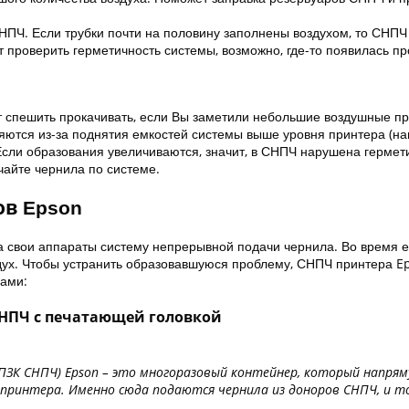
ПЧ. Если трубки почти на половину заполнены воздухом, то СНПЧ
т проверить герметичность системы, возможно, где-то появилась пр
 спешить прокачивать, если Вы заметили небольшие воздушные про
яются из-за поднятия емкостей системы выше уровня принтера (на
Если образования увеличиваются, значит, в СНПЧ нарушена гермет
чайте чернила по системе.
ов Epson
 свои аппараты систему непрерывной подачи чернила. Во время е
здух. Чтобы устранить образовавшуюся проблему, СНПЧ принтера E
дами:
 СНПЧ с печатающей головкой
ЗК СНПЧ) Epson – это многоразовый контейнер, который напря
принтера. Именно сюда подаются чернила из доноров СНПЧ, и т