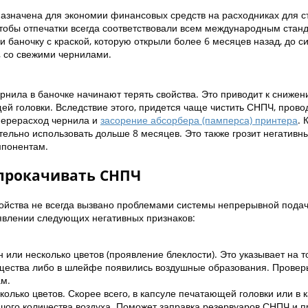
назначена для экономии финансовых средств на расходниках для 
Чтобы отпечатки всегда соответствовали всем международным станд
баночку с краской, которую открыли более 6 месяцев назад, до си
, со свежими чернилами.
ернила в баночке начинают терять свойства. Это приводит к снижен
ей головки. Вследствие этого, придется чаще чистить СНПЧ, прово
 перерасход чернила и
засорение абсорбера (памперса) принтера
. 
ельно использовать дольше 8 месяцев. Это также грозит негативн
мпонентам.
 прокачивать СНПЧ
йства не всегда вызвано проблемами системы непрерывной подач
явлении следующих негативных признаков:
или несколько цветов (проявление блеклости). Это указывает на то
щества либо в шлейфе появились воздушные образования. Провер
ам.
колько цветов. Скорее всего, в капсуле печатающей головки или в 
шого количества воздуха. Поможет заправка резервуаров СНПЧ и п