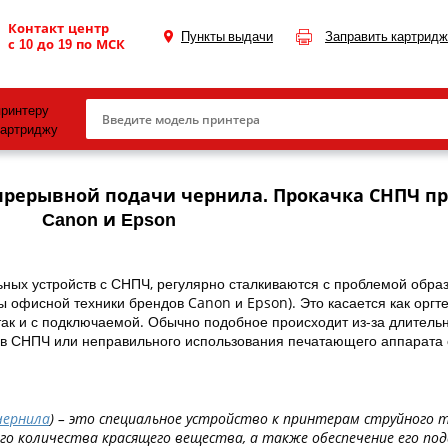
Контакт центр
Пункты выдачи
Заправить картридж
с 10 до 19 по МСК
принтеру
картриджу
Canon
епрерывной подачи чернила. Прокачка СНПЧ п
HP
Canon и Epson
Konica Minolta
OKI
ных устройств с СНПЧ, регулярно сталкиваются с проблемой обра
 офисной техники брендов Canon и Epson). Это касается как оргте
Samsung
ак и с подключаемой. Обычно подобное происходит из-за длитель
ов СНПЧ или неправильного использования печатающего аппарата 
Xerox
Тонер и девелопер
чернила
) – это специальное устройство к принтерам струйного т
го количества красящего вещества, а также обеспечение его по