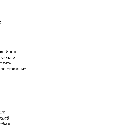
я
я. И это
 сильно
стить,
 за скромные
ких
скай
еды.»