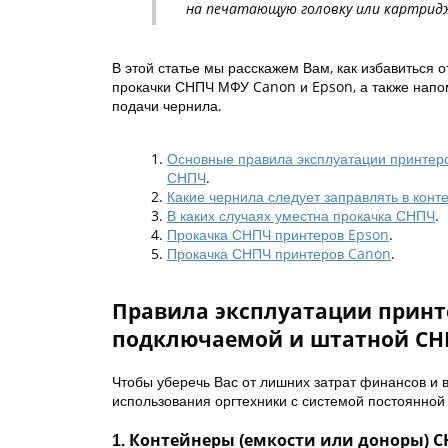
на печатающую головку или картридж
В этой статье мы расскажем Вам, как избавиться
прокачки СНПЧ МФУ Canon и Epson, а также напо
подачи чернила.
Основные правила эксплуатации принтер
СНПЧ
.
Какие чернила следует заправлять в кон
В каких случаях уместна прокачка СНПЧ
.
Прокачка СНПЧ принтеров Epson
.
Прокачка СНПЧ принтеров Canon
.
Правила эксплуатации принт
подключаемой и штатной С
Чтобы уберечь Вас от лишних затрат финансов и
использования оргтехники с системой постоянной
1. Контейнеры (емкости или доноры) С