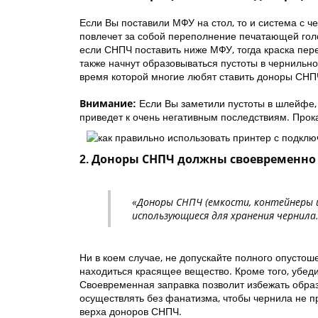
Если Вы поставили МФУ на стол, то и система с 
повлечет за собой переполнение печатающей голо
если СНПЧ поставить ниже МФУ, тогда краска пере
также начнут образовываться пустоты в чернильн
время которой многие любят ставить доноры СНПЧ
Если Вы заметили пустоты в шлейфе,
Внимание:
приведет к очень негативным последствиям. Прок
2. Доноры СНПЧ должны своевременно
«Доноры СНПЧ (емкости, контейнеры ил
использующиеся для хранения чернила
Ни в коем случае, не допускайте полного опусто
находиться красящее вещество. Кроме того, убеди
Своевременная заправка позволит избежать обра
осуществлять без фанатизма, чтобы чернила не пр
верха доноров СНПЧ.