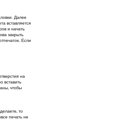
оловки. Далее
ета вставляется
ров и начать
ова закрыть
отпечаток. Если
отверстия на
о вставить
паны, чтобы
делаете, то
овсе печать не