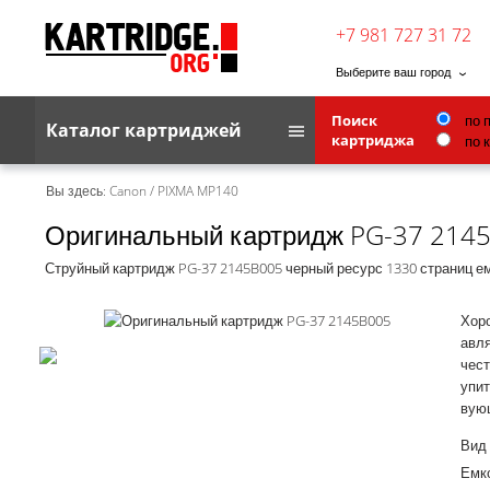
+7 981 727 31 72
Выберите ваш город
Поиск
по 
Каталог картриджей
картриджа
по 
Brother
Вы здесь:
Canon
/
PIXMA MP140
Оригинальный картридж PG-37 214
G&G
Kodak
Струйный картридж PG-37 2145B005 черный ресурс 1330 страниц е
Lexmark
Хоро
Ricoh
авля
чест
Toshiba
упит
вую
Ленточные картриджи
Вид
Емко