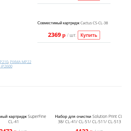
Совместимый картридж Cactus CS-CL-38
2369
p
/ шт.
Купить
P210
,
PIXMA MP22
 iP2600
мый картридж SuperFine
Набор для очистки Solution Print CL-
CL-41
38/ CL-41/ CL-51/ CL-511/ CL-513