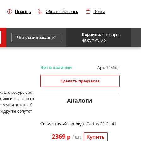
Помощь
Обратный звонок
Войти
Корзина:
0 товаров
Что с моим заказом?
на сумму 0 р.
Epson
IBM
Нет в наличии
Арт. 1456or
Kyocera
Сделать предзаказ
Panasonic
. Его ресурс сост
тики и высокое ка
Sharp
Аналоги
-белая печать. К
Для франкировальной машины
 и другие сопутст
Совместимый картридж Cactus CS-CL-41
2369
p
/ шт.
Купить