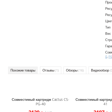
Про
Ресу
Ресу
Цве
Тип
Вес
Стр
Гара
Сов
0
,
P
Похожие товары
Отзывы
(1)
Обзоры
(16)
Видеообзор
(
Совместимый картридж Cactus CS-
Совместимый картридж
PG-40
41