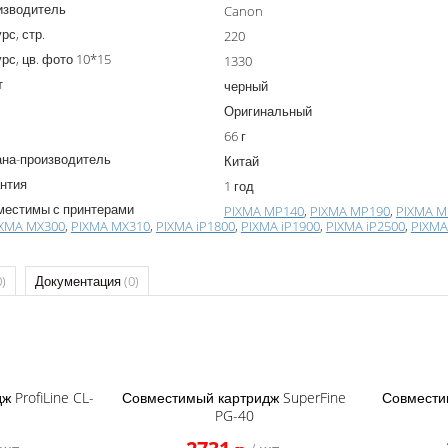
изводитель
Canon
рс, стр.
220
рс, цв. фото 10*15
1330
т
черный
Оригинальный
66 г
ана-производитель
Китай
нтия
1 год
местимы с принтерами
PIXMA MP140
,
PIXMA MP190
,
PIXMA M
IXMA MX300
,
PIXMA MX310
,
PIXMA iP1800
,
PIXMA iP1900
,
PIXMA iP2500
,
PIXMA
0)
Документация
(0)
 ProfiLine CL-
Совместимый картридж SuperFine
Совмести
PG-40