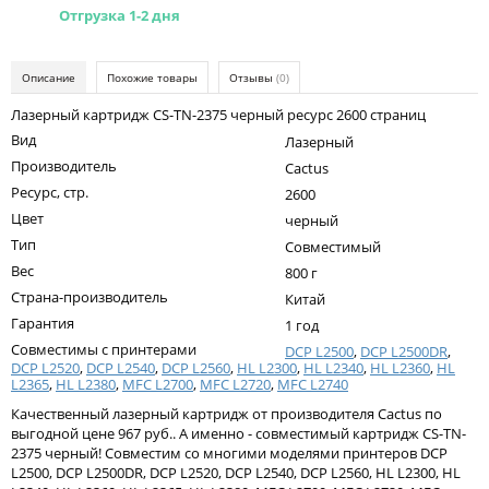
Kodak
Отгрузка 1-2 дня
Konica Minolta
Описание
Похожие товары
Отзывы
(0)
Kyocera
Лазерный картридж CS-TN-2375 черный ресурс 2600 страниц
Lexmark
Вид
Лазерный
OKI
Производитель
Cactus
Ресурс, стр.
2600
Panasonic
Цвет
черный
Ricoh
Тип
Совместимый
Вес
800 г
Samsung
Страна-производитель
Китай
Sharp
Гарантия
1 год
Совместимы с принтерами
DCP L2500
,
DCP L2500DR
,
Toshiba
DCP L2520
,
DCP L2540
,
DCP L2560
,
HL L2300
,
HL L2340
,
HL L2360
,
HL
L2365
,
HL L2380
,
MFC L2700
,
MFC L2720
,
MFC L2740
Xerox
Качественный лазерный картридж от производителя Cactus по
Для франкировальной машины
выгодной цене 967 руб.. А именно - совместимый картридж CS-TN-
2375 черный! Совместим со многими моделями принтеров DCP
Ленточные картриджи
L2500, DCP L2500DR, DCP L2520, DCP L2540, DCP L2560, HL L2300, HL