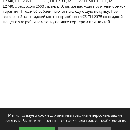
L2340, HL L2360, HL L2365, HL L2380, MFC L2700, MFC L2720, MFC
Тонер и девелопер
L2740, с ресурсом 2600 страниц. А так же вас ждет приятный бонус -
гарантия 1 год и 96 рублей на счет на следующую покупку. При
заказе от 3 картриджей можно приобрести CS-TN-2375 со скидкой
по цене 938 руб. и заказать доставку курьером или почтой.
Написать отзыв
Ваше имя:
Совместимый фотобарабан
Совместимый картридж 
Ваш отзыв:
Colortek DR-2335
TN-2375
1104
967
p
p
/ шт.
/ шт.
шт.
Купить
шт.
Куп
Оценка:
Плохо
Хорошо
Мы используем cookie для анализа трафика и персонализации
Введите код, указанный на картинке:
рекламы. Вы можете принять все cookie или только необходимые.