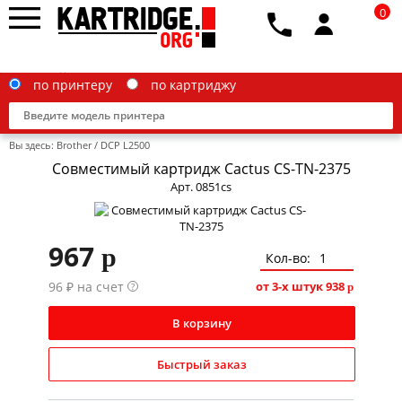
0
по принтеру
по картриджу
Вы здесь:
Brother
/
DCP L2500
Совместимый картридж Cactus CS-TN-2375
Арт. 0851cs
Brother
967
p
Canon
Кол-во:
96 ₽ на счет
Epson
от 3-х штук
938
?
p
G&G
В корзину
HP
Быстрый заказ
IBM