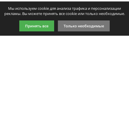
Мы используем cookie для анализа трафика и персонализации
рекламы. Вы можете принять все cookie или только необходимые.
Принять все
Только необходимые
9:00-21:00 (по МСК)
+7 981 727 31 72
Подпишитесь на акции
Даю согласие на обработку
персональных данных
Мы в соцсетях
Мы принимаем