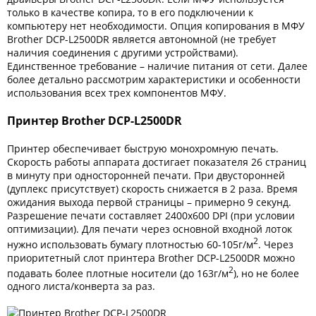
только в качестве копира, то в его подключении к
компьютеру нет необходимости. Опция копирования в МФУ
Brother DCP-L2500DR является автономной (не требует
наличия соединения с другими устройствами).
Единственное требование – наличие питания от сети. Далее
более детально рассмотрим характеристики и особенности
использования всех трех компонентов МФУ.
Принтер Brother DCP-L2500DR
Принтер обеспечивает быструю монохромную печать.
Скорость работы аппарата достигает показателя 26 страниц
в минуту при односторонней печати. При двусторонней
(дуплекс присутствует) скорость снижается в 2 раза. Время
ожидания выхода первой страницы – примерно 9 секунд.
Разрешение печати составляет 2400х600 DPI (при условии
оптимизации). Для печати через основной входной лоток
2
нужно использовать бумагу плотностью 60-105г/м
. Через
приоритетный слот принтера Brother DCP-L2500DR можно
2
подавать более плотные носители (до 163г/м
), но не более
одного листа/конверта за раз.