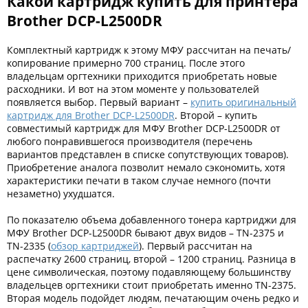
Какой картридж купить для принтера
Brother DCP-L2500DR
Комплектный картридж к этому МФУ рассчитан на печать/
копирование примерно 700 страниц. После этого
владельцам оргтехники приходится приобретать новые
расходники. И вот на этом моменте у пользователей
появляется выбор. Первый вариант –
купить оригинальный
картридж для Brother DCP-L2500DR
. Второй – купить
совместимый картридж для МФУ Brother DCP-L2500DR от
любого понравившегося производителя (перечень
вариантов представлен в списке сопутствующих товаров).
Приобретение аналога позволит немало сэкономить, хотя
характеристики печати в таком случае немного (почти
незаметно) ухудшатся.
По показателю объема добавленного тонера картриджи для
МФУ Brother DCP-L2500DR бывают двух видов – TN-2375 и
TN-2335 (
обзор картриджей
). Первый рассчитан на
распечатку 2600 страниц, второй – 1200 страниц. Разница в
цене символическая, поэтому подавляющему большинству
владельцев оргтехники стоит приобретать именно TN-2375.
Вторая модель подойдет людям, печатающим очень редко и