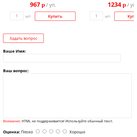
967
1234
p
p
/ уп.
/ уп.
шт.
Купить
шт.
Куп
Задать вопрос
Ваше Имя:
Ваш вопрос:
Внимание:
HTML не поддерживается! Используйте обычный текст.
Оценка:
Плохо
Хорошо