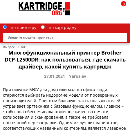
0
по принтеру
по картриджу
Вы здесь:
Блог
Многофункциональный принтер Brother
DCP-L2500DR: как пользоваться, где скачать
драйвер, какой купить картридж
Brother
27.01.2021
Yaroslav
Canon
При покупке МФУ для дома или малого офиса люди
Epson
стараются выбирать недорогие модели от проверенных
производителей. При этом большую часть пользователей
G&G
устраивает оргтехника с базовым функционалом. Главное –
чтобы она обеспечивала отличное качество печати,
HP
копирования и сканирования, а также не требовала
постоянной перезаправки. Одним из лучших вариантов,
IBM
соответствующих названным критериям, является лазерное