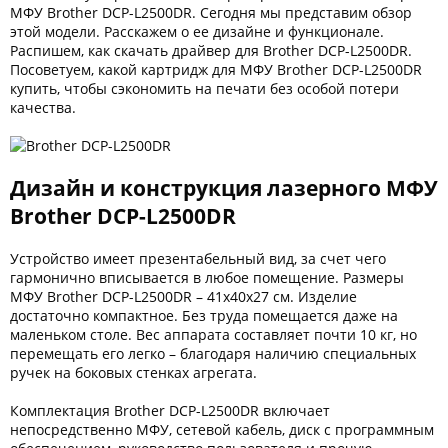
Kodak
МФУ Brother DCP-L2500DR. Сегодня мы представим обзор
этой модели. Расскажем о ее дизайне и функционале.
Konica Minolta
Распишем, как скачать драйвер для Brother DCP-L2500DR.
Посоветуем, какой картридж для МФУ Brother DCP-L2500DR
Kyocera
купить, чтобы сэкономить на печати без особой потери
качества.
Lexmark
OKI
Дизайн и конструкция лазерного МФУ
Panasonic
Brother DCP-L2500DR
Ricoh
Samsung
Устройство имеет презентабельный вид, за счет чего
гармонично вписывается в любое помещение. Размеры
Sharp
МФУ Brother DCP-L2500DR – 41х40х27 см. Изделие
достаточно компактное. Без труда помещается даже на
Toshiba
маленьком столе. Вес аппарата составляет почти 10 кг, но
перемещать его легко – благодаря наличию специальных
Xerox
ручек на боковых стенках агрегата.
Для франкировальной машины
Комплектация Brother DCP-L2500DR включает
непосредственно МФУ, сетевой кабель, диск с программным
Ленточные картриджи