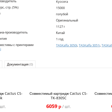
изводитель
Kyocera
рс, стр. (5%)
15000
т
голубой
Оригинальный
1127 г
ана-производитель
Китай
нтия
1 год
местимы с принтерами
TASKalfa 3050i
,
TASKalfa 3051i
,
TASKal
i
Документация
(0)
дж Cactus CS-
Совместимый картридж Cactus CS-
Совместим
Bk
TK-8305C
6059
p
 шт.
/ шт.