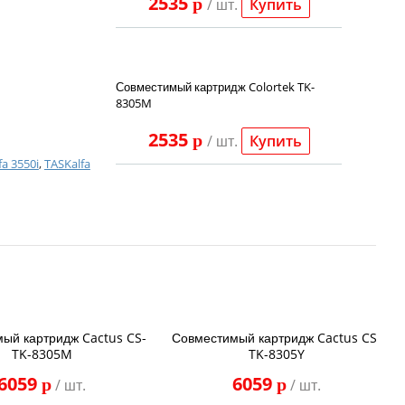
2535
p
/ шт.
Купить
Совместимый картридж Colortek TK-
8305M
2535
p
/ шт.
Купить
fa 3550i
,
TASKalfa
ый картридж Cactus CS-
Совместимый картридж Cactus CS-
TK-8305M
TK-8305Y
6059
6059
p
p
/ шт.
/ шт.