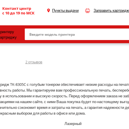
Контакт центр
Пункты выдачи
Заправить картридж
с 10 до 19 по МСК
принтеру
картриджу
Canon
HP
2
отзывов
Konica Minolta
OKI
ридж TK-8305C с голубым тонером обеспечивает низкие расходы на печа
вность работы. Мы гарантируем вам профессиональную печать, беспереб
Samsung
у в использовании и высокую скорость. Перед оформлением заказа не за
Xerox
 акциями на нашем сайте, с ними Ваша покупка будет по-настоящему выгод
ачительно сэкономит время и затраты на печать, а гарантия надежности д
Тонер и девелопер
екрасным выбором для работы в офисе или дома.
Лазерный