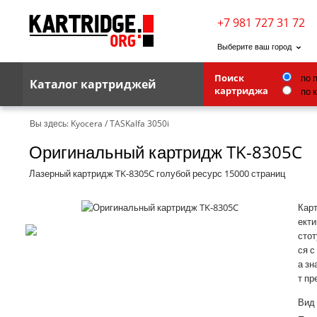
+7 981 727 31 72
Выберите ваш город
Поиск
по 
Каталог картриджей
картриджа
по 
Brother
Вы здесь:
Kyocera
/
TASKalfa 3050i
Оригинальный картридж TK-8305C
G&G
Kodak
Лазерный картридж TK-8305C голубой ресурс 15000 страниц
Lexmark
Карт
Ricoh
екти
стот
Toshiba
ся с
а зн
Ленточные картриджи
т пр
Вид