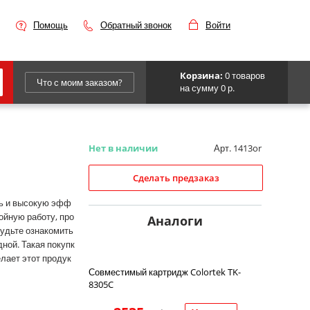
Помощь
Обратный звонок
Войти
Корзина:
0 товаров
Что с моим заказом?
на сумму 0 р.
Epson
IBM
Нет в наличии
Арт. 1413or
Kyocera
Сделать предзаказ
Panasonic
ть и высокую эфф
ойную работу, про
Sharp
Аналоги
будьте ознакомить
Для франкировальной машины
ной. Такая покупк
елает этот продук
Совместимый картридж Colortek TK-
8305C