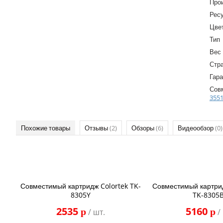
Про
Ресу
Цве
Тип
Вес
Стр
Гара
Сов
3551
Похожие товары
Отзывы
(2)
Обзоры
(6)
Видеообзор
(0)
Совместимый картридж Colortek TK-
Совместимый картри
8305Y
TK-8305
2535
5160
p
p
/ шт.
/