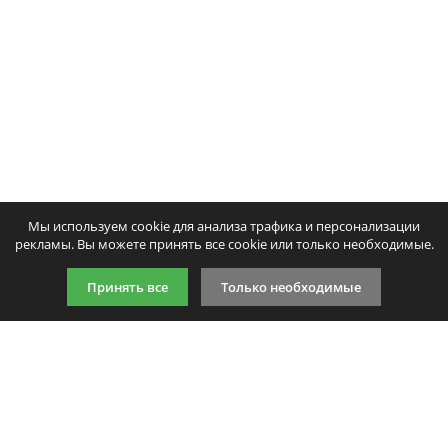
Мы используем cookie для анализа трафика и персонализации
рекламы. Вы можете принять все cookie или только необходимые.
Принять все
Только необходимые
9:00-21:00 (по МСК)
+7 981 727 31 72
Подпишитесь на акции