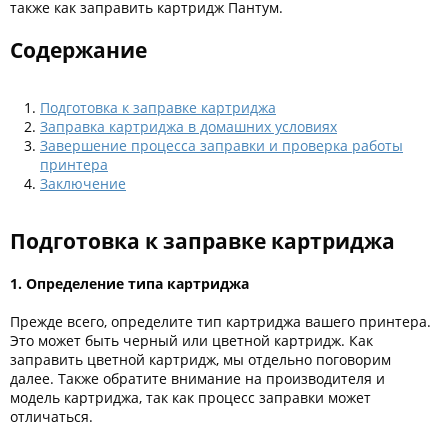
также как заправить картридж Пантум.
Kodak
Содержание
Konica Minolta
Kyocera
Подготовка к заправке картриджа
Lexmark
Заправка картриджа в домашних условиях
Завершение процесса заправки и проверка работы
OKI
принтера
Заключение
Panasonic
Ricoh
Подготовка к заправке картриджа
Samsung
1. Определение типа картриджа
Sharp
Прежде всего, определите тип картриджа вашего принтера.
Toshiba
Это может быть черный или цветной картридж. Как
заправить цветной картридж, мы отдельно поговорим
Xerox
далее. Также обратите внимание на производителя и
Для франкировальной машины
модель картриджа, так как процесс заправки может
отличаться.
Ленточные картриджи