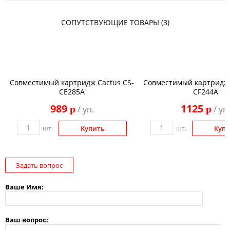
СОПУТСТВУЮЩИЕ ТОВАРЫ (3)
Совместимый картридж Cactus CS-
Совместимый картридж 
CE285A
CF244A
989
1125
p
p
/ уп.
/ уп.
шт.
Купить
шт.
Куп
Задать вопрос
Ваше Имя:
Ваш вопрос: