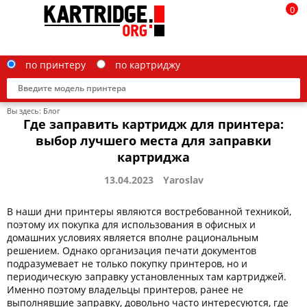
0
по принтеру
по картриджу
Вы здесь:
Блог
Где заправить картридж для принтера:
выбор лучшего места для заправки
картриджа
Brother
13.04.2023
Yaroslav
Canon
В наши дни принтеры являются востребованной техникой,
Epson
поэтому их покупка для использования в офисных и
домашних условиях является вполне рациональным
G&G
решением. Однако организация печати документов
подразумевает не только покупку принтеров, но и
HP
периодическую заправку установленных там картриджей.
Именно поэтому владельцы принтеров, ранее не
IBM
выполнявшие заправку, довольно часто интересуются, где