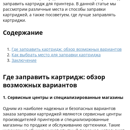
Kodak
заправить картридж для принтера. В данной статье мы
рассмотрим различные места и способы заправки
Konica Minolta
картриджей, а также посоветуем, где лучше заправлять
картриджи.
Kyocera
Содержание
Lexmark
OKI
Где заправить картридж: обзор возможных вариантов
Panasonic
Как выбрать место для заправки картриджа
Заключение
Ricoh
Samsung
Где заправить картридж: обзор
возможных вариантов
Sharp
Toshiba
1. Сервисные центры и специализированные магазины
Xerox
Одним из наиболее надежных и безопасных вариантов
заказа заправки картриджей являются сервисные центры
Для франкировальной машины
производителей принтеров и специализированные
магазины по продаже и обслуживанию оргтехники. Такие
Ленточные картриджи