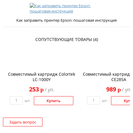
Как заправить принтер Epson: пошаговая инструкция
СОПУТСТВУЮЩИЕ ТОВАРЫ (4)
Совместимый картридж Colortek
Совместимый картридж 
LC-1000Y
CE285A
253
989
p
p
/ уп.
/ уп.
шт.
Купить
шт.
Куп
Задать вопрос