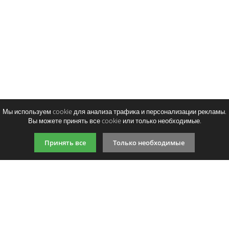
Мы используем cookie для анализа трафика и персонализации рекламы.
Вы можете принять все cookie или только необходимые.
Принять все
Только необходимые
9:00-21:00 (по МСК)
+7 981 727 31 72
Подпишитесь на акции