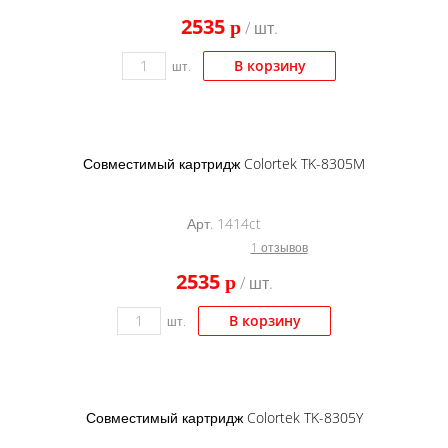
Kodak
2535
p
/ шт.
Konica Minolta
В корзину
шт.
Kyocera
Lexmark
OKI
Совместимый картридж Colortek TK-8305M
Panasonic
Ricoh
Арт. 1414ct
1 отзывов
Samsung
2535
p
/ шт.
Sharp
Toshiba
В корзину
шт.
Xerox
Для франкировальной машины
Совместимый картридж Colortek TK-8305Y
Ленточные картриджи