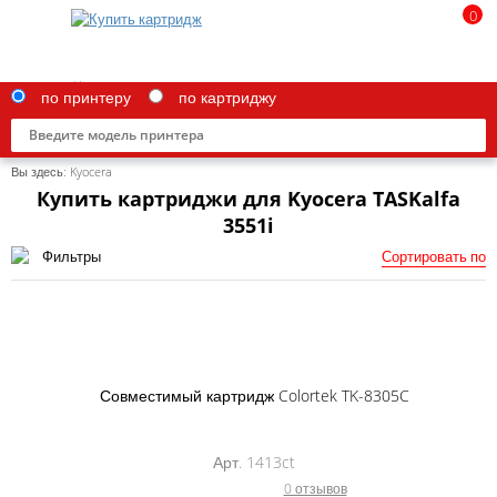
0
по принтеру
по картриджу
Вы здесь:
Kyocera
Купить картриджи для Kyocera TASKalfa
3551i
Фильтры
Сортировать по
Brother
Canon
Epson
G&G
Совместимый картридж Colortek TK-8305C
HP
Арт. 1413ct
IBM
0 отзывов