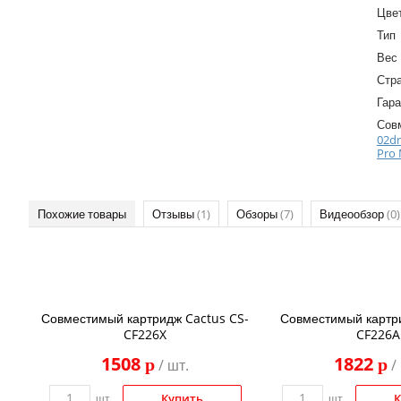
Цве
Тип
Вес
Стр
Гара
Сов
02d
Pro
Похожие товары
Отзывы
(1)
Обзоры
(7)
Видеообзор
(0)
Совместимый картридж Cactus CS-
Совместимый картри
CF226X
CF226A
1508
1822
p
p
/ шт.
/
Купить
К
шт.
шт.