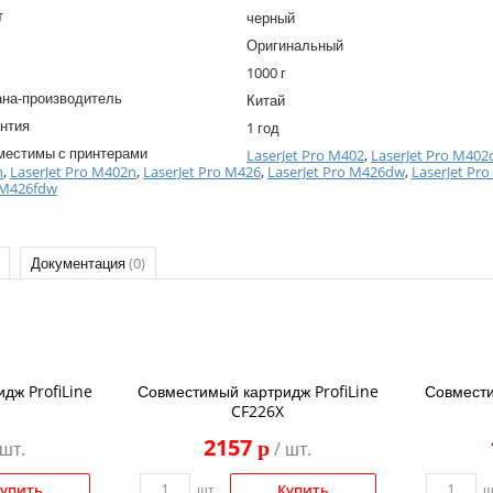
т
черный
Оригинальный
1000 г
ана-производитель
Китай
нтия
1 год
местимы с принтерами
LaserJet Pro M402
,
LaserJet Pro M402
n
,
LaserJet Pro M402n
,
LaserJet Pro M426
,
LaserJet Pro M426dw
,
LaserJet Pr
 M426fdw
Документация
(0)
дж ProfiLine
Совместимый картридж ProfiLine
Совмести
CF226X
2157
p
 шт.
/ шт.
упить
Купить
шт.
ш