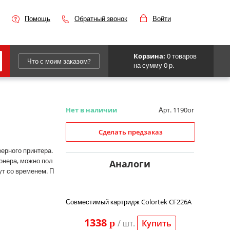
Помощь
Обратный звонок
Войти
Корзина:
0 товаров
Что с моим заказом?
на сумму 0 р.
Epson
IBM
Нет в наличии
Арт. 1190or
Kyocera
Сделать предзаказ
Panasonic
ерного принтера.
онера, можно пол
Sharp
Аналоги
ут со временем. П
Для франкировальной машины
Совместимый картридж Colortek CF226A
1338
p
/ шт.
Купить