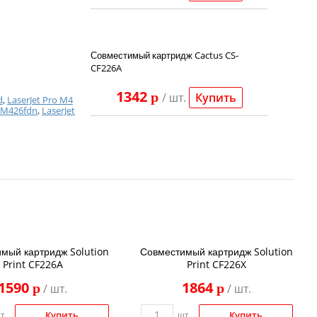
Совместимый картридж Cactus CS-
CF226A
1342
p
/ шт.
Купить
d
,
LaserJet Pro M4
o M426fdn
,
LaserJet
мый картридж Solution
Совместимый картридж Solution
Print CF226A
Print CF226X
1590
1864
p
p
/ шт.
/ шт.
Купить
Купить
т.
шт.