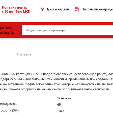
Контакт центр
Пункты выдачи
Заправить картридж
с 10 до 19 по МСК
принтеру
картриджу
Canon
HP
1
отзывов
Konica Minolta
OKI
инальный картридж CF226A надолго обеспечит бесперебойную работу лаз
одаря особым инновационным технологиям, примененным при создании т
Samsung
ь качественные графические отпечатки, которые не смажутся и не выцвет
Xerox
ку вы можете оформить на нашем сайте по привлекательной стоимости.
Тонер и девелопер
Лазерный
изводитель
HP
рс, стр. (5%)
3100