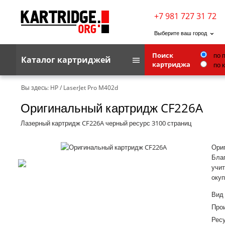
+7 981 727 31 72
Выберите ваш город
Поиск
по 
Каталог картриджей
картриджа
по 
Brother
Вы здесь:
HP
/
LaserJet Pro M402d
Оригинальный картридж CF226A
G&G
Kodak
Лазерный картридж CF226A черный ресурс 3100 страниц
Lexmark
Ориг
Ricoh
Благ
учит
Toshiba
окуп
Ленточные картриджи
Вид
Про
Ресу