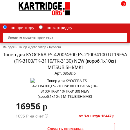
0
по принтеру
по картриджу
Вы здесь:
Тонер и девелопер
/
Kyocera
Тонер для KYOCERA FS-4200/4300,FS-2100/4100 UT19F5A
(TK-3100/TK-3110/TK-3130) NEW (короб,1х10кг)
MITSUBISHI/MKI
Brother
Арт. 0863zip
Canon
Epson
G&G
16956
p
HP
1695 ₽ на счет
от 3-х штук
16447
?
p
IBM
Сделать предзаказ