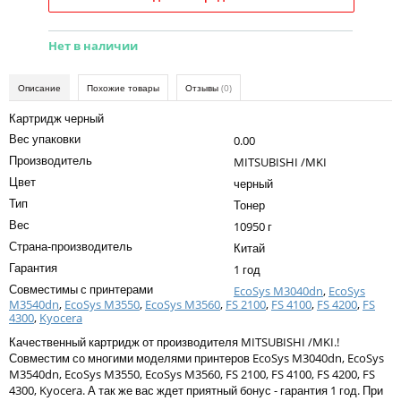
Kodak
Konica Minolta
Нет в наличии
Kyocera
Описание
Похожие товары
Отзывы
(0)
Lexmark
Картридж черный
OKI
Вес упаковки
0.00
Производитель
MITSUBISHI /MKI
Panasonic
Цвет
черный
Ricoh
Тип
Тонер
Вес
10950 г
Samsung
Страна-производитель
Китай
Sharp
Гарантия
1 год
Совместимы с принтерами
EcoSys M3040dn
,
EcoSys
Toshiba
M3540dn
,
EcoSys M3550
,
EcoSys M3560
,
FS 2100
,
FS 4100
,
FS 4200
,
FS
4300
,
Kyocera
Xerox
Качественный картридж от производителя MITSUBISHI /MKI.!
Для франкировальной машины
Совместим со многими моделями принтеров EcoSys M3040dn, EcoSys
M3540dn, EcoSys M3550, EcoSys M3560, FS 2100, FS 4100, FS 4200, FS
Ленточные картриджи
4300, Kyocera. А так же вас ждет приятный бонус - гарантия 1 год. При