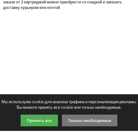
заказе от 3 картриджей можно приобрести со скидкой и заказать
Тонер и девелопер
доставку курьером или почтой.
Написать отзыв
Ваше имя:
Совместимый картридж Cactus CS-
Совместимый картридж
Ваш отзыв:
TK-3100
Print TK-3100
1405
1625
p
p
/ шт.
/ шт
шт.
Купить
шт.
Купи
Оценка:
Плохо
Хорошо
Мы используем cookie для анализа трафика и персонализации рекламы.
Вы можете принять все cookie или только необходимые.
Введите код, указанный на картинке:
Принять все
Только необходимые
Продолжить