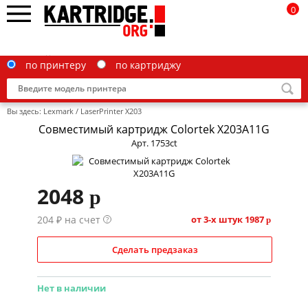
0
по принтеру
по картриджу
Вы здесь:
Lexmark
/
LaserPrinter X203
Совместимый картридж Colortek X203A11G
Арт. 1753ct
Brother
2048
p
Canon
204 ₽ на счет
Epson
от 3-х штук
1987
?
p
G&G
Сделать предзаказ
HP
Нет в наличии
IBM