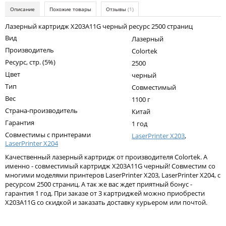
Kodak
Описание
Похожие товары
Отзывы
(1)
Konica Minolta
Лазерный картридж X203A11G черный ресурс 2500 страниц
Вид
Лазерный
Kyocera
Производитель
Colortek
Lexmark
Ресурс, стр. (5%)
2500
Цвет
черный
OKI
Тип
Совместимый
Panasonic
Вес
1100 г
Страна-производитель
Ricoh
Китай
Гарантия
1 год
Samsung
Совместимы с принтерами
LaserPrinter X203
,
LaserPrinter X204
Sharp
Качественный лазерный картридж от производителя Colortek. А
Toshiba
именно - совместимый картридж X203A11G черный! Совместим со
многими моделями принтеров LaserPrinter X203, LaserPrinter X204, с
Xerox
ресурсом 2500 страниц. А так же вас ждет приятный бонус -
гарантия 1 год. При заказе от 3 картриджей можно приобрести
Для франкировальной машины
X203A11G со скидкой и заказать доставку курьером или почтой.
Написать отзыв
Ленточные картриджи