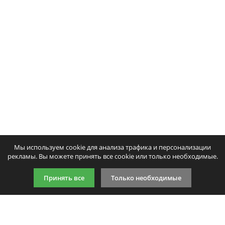
Ваше имя:
Тонер и девелопер
Ваш отзыв:
Оценка:
Плохо
Хорошо
Введите код, указанный на картинке:
Мы используем cookie для анализа трафика и персонализации
рекламы. Вы можете принять все cookie или только необходимые.
Принять все
Только необходимые
Продолжить
9:00-21:00 (по МСК)