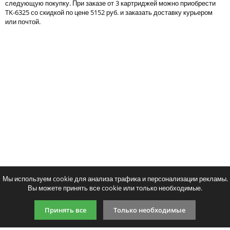
следующую покупку. При заказе от 3 картриджей можно приобрести
Тонер и девелопер
TK-6325 со скидкой по цене 5152 руб. и заказать доставку курьером
или почтой.
Написать отзыв
Ваше имя:
Тонер для KYOCERA TASKalfa
Совместимый картридж 
Ваш отзыв:
4002i/5002i/6002i/ 7002i/8002i (TK-
6325
6325/TK-6725) (фл,685) Gold ATM
5311
p
/ шт
2978
p
/ шт.
шт.
Купи
шт.
Купить
Оценка:
Плохо
Хорошо
Мы используем cookie для анализа трафика и персонализации рекламы.
Вы можете принять все cookie или только необходимые.
Введите код, указанный на картинке:
Принять все
Только необходимые