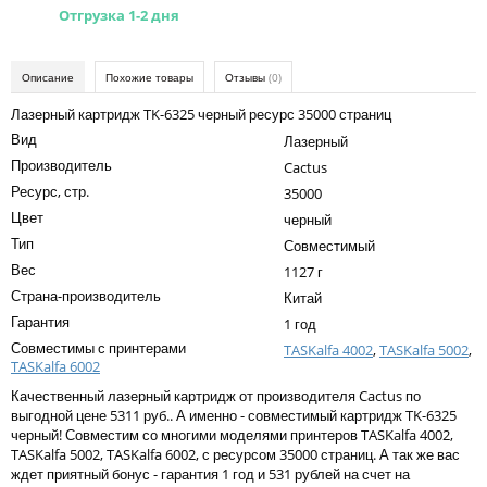
Kodak
Отгрузка 1-2 дня
Konica Minolta
Описание
Похожие товары
Отзывы
(0)
Kyocera
Лазерный картридж TK-6325 черный ресурс 35000 страниц
Lexmark
Вид
Лазерный
OKI
Производитель
Cactus
Ресурс, стр.
35000
Panasonic
Цвет
черный
Ricoh
Тип
Совместимый
Вес
1127 г
Samsung
Страна-производитель
Китай
Sharp
Гарантия
1 год
Совместимы с принтерами
TASKalfa 4002
,
TASKalfa 5002
,
Toshiba
TASKalfa 6002
Xerox
Качественный лазерный картридж от производителя Cactus по
выгодной цене 5311 руб.. А именно - совместимый картридж TK-6325
Для франкировальной машины
черный! Совместим со многими моделями принтеров TASKalfa 4002,
TASKalfa 5002, TASKalfa 6002, с ресурсом 35000 страниц. А так же вас
Ленточные картриджи
ждет приятный бонус - гарантия 1 год и 531 рублей на счет на