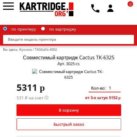
0
по принтеру
по картриджу
Вы здесь:
Kyocera
/
TASKalfa 4002
Совместимый картридж Cactus TK-6325
Арт. 3025-cs
Brother
5311
p
Canon
Кол-во:
531 ₽ на счет
Epson
от 3-х штук
5152
?
p
G&G
В корзину
HP
Быстрый заказ
IBM