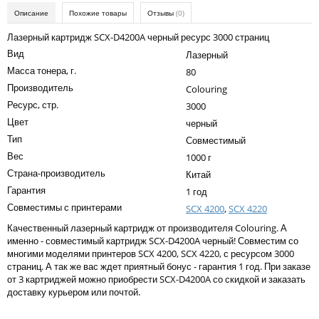
Kodak
Описание
Похожие товары
Отзывы
(0)
Konica Minolta
Лазерный картридж SCX-D4200A черный ресурс 3000 страниц
Вид
Лазерный
Kyocera
Масса тонера, г.
80
Lexmark
Производитель
Colouring
Ресурс, стр.
3000
OKI
Цвет
черный
Panasonic
Тип
Совместимый
Вес
Ricoh
1000 г
Страна-производитель
Китай
Samsung
Гарантия
1 год
Совместимы с принтерами
Sharp
SCX 4200
,
SCX 4220
Качественный лазерный картридж от производителя Colouring. А
Toshiba
именно - совместимый картридж SCX-D4200A черный! Совместим со
многими моделями принтеров SCX 4200, SCX 4220, с ресурсом 3000
Xerox
страниц. А так же вас ждет приятный бонус - гарантия 1 год. При заказе
от 3 картриджей можно приобрести SCX-D4200A со скидкой и заказать
Для франкировальной машины
доставку курьером или почтой.
Ленточные картриджи
Написать отзыв