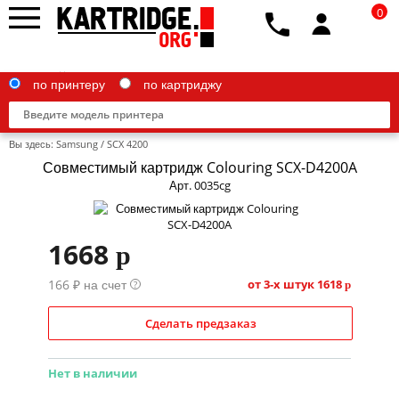
0
по принтеру
по картриджу
Вы здесь:
Samsung
/
SCX 4200
Совместимый картридж Colouring SCX-D4200A
Арт. 0035cg
Brother
1668
p
Canon
166 ₽ на счет
Epson
от 3-х штук
1618
?
p
G&G
Сделать предзаказ
HP
Нет в наличии
IBM