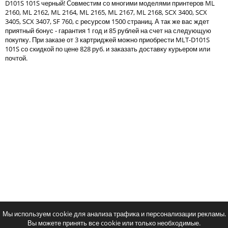
D101S 101S черный! Совместим со многими моделями принтеров ML
Тонер и девелопер
2160, ML 2162, ML 2164, ML 2165, ML 2167, ML 2168, SCX 3400, SCX
3405, SCX 3407, SF 760, с ресурсом 1500 страниц. А так же вас ждет
приятный бонус - гарантия 1 год и 85 рублей на счет на следующую
покупку. При заказе от 3 картриджей можно приобрести MLT-D101S
101S со скидкой по цене 828 руб. и заказать доставку курьером или
почтой.
Написать отзыв
Ваше имя:
Совместимый картридж Cactus CS-
Совместимый картридж 
Ваш отзыв:
MLT-D101S
MLT-D101S
1157
1698
p
p
/ шт.
/ шт
шт.
Купить
шт.
Купи
Оценка:
Плохо
Хорошо
Мы используем cookie для анализа трафика и персонализации рекламы.
Вы можете принять все cookie или только необходимые.
Введите код, указанный на картинке: