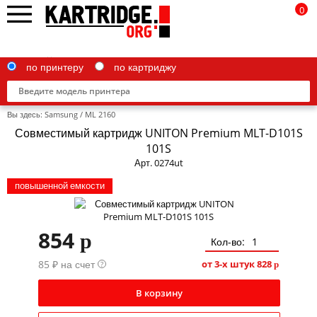
0
по принтеру
по картриджу
Вы здесь:
Samsung
/
ML 2160
Совместимый картридж UNITON Premium MLT-D101S
101S
Арт. 0274ut
Brother
повышенной емкости
Canon
Epson
854
p
Кол-во:
G&G
85 ₽ на счет
от 3-х штук
828
?
p
HP
В корзину
IBM