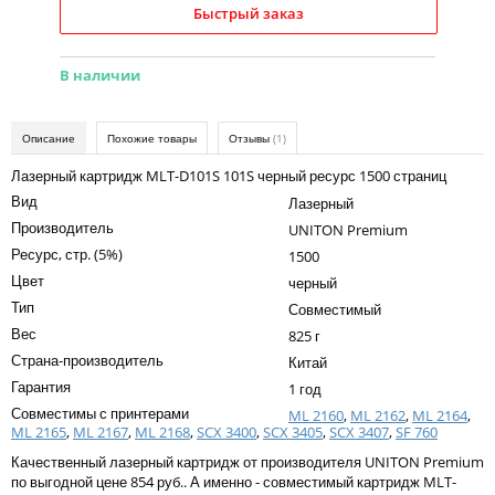
Kodak
Быстрый заказ
Konica Minolta
В наличии
Kyocera
Lexmark
Описание
Похожие товары
Отзывы
(1)
OKI
Лазерный картридж MLT-D101S 101S черный ресурс 1500 страниц
Вид
Лазерный
Panasonic
Производитель
UNITON Premium
Ricoh
Ресурс, стр. (5%)
1500
Цвет
Samsung
черный
Тип
Совместимый
Sharp
Вес
825 г
Страна-производитель
Toshiba
Китай
Гарантия
1 год
Xerox
Совместимы с принтерами
ML 2160
,
ML 2162
,
ML 2164
,
ML 2165
,
ML 2167
,
ML 2168
,
SCX 3400
,
SCX 3405
,
SCX 3407
,
SF 760
Для франкировальной машины
Качественный лазерный картридж от производителя UNITON Premium
Ленточные картриджи
по выгодной цене 854 руб.. А именно - совместимый картридж MLT-