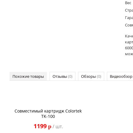
Вес
Стр
Гар
Сов
Кач
кар
6000
можн
Похожие товары
Отзывы
(0)
Обзоры
(0)
Видеообзо
Совместимый картридж Colortek
TK-100
1199
p
/ шт.