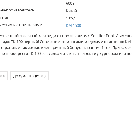
600 г
ана-производитель
Китай
антия
1 год
местимы с принтерами
KM 1500
ественный лазерный картридж от производителя SolutionPrint. А имен
тридж TK-100 черный! Совместим со многими моделями принтеров KM 1
 страниц. А так же вас ждет приятный бонус - гарантия 1 год. При заказ
о приобрести TK-100 со скидкой и заказать доставку курьером или по
р
(0)
Документация
(0)