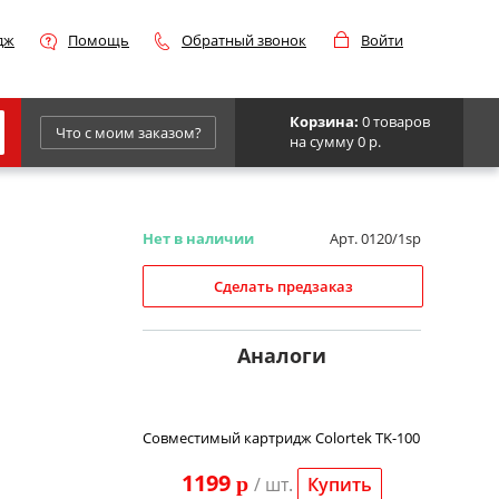
дж
Помощь
Обратный звонок
Войти
Корзина:
0 товаров
Что с моим заказом?
на сумму 0 р.
Epson
IBM
Нет в наличии
Арт. 0120/1sp
Kyocera
Сделать предзаказ
Panasonic
Sharp
Аналоги
Для франкировальной машины
Совместимый картридж Colortek TK-100
1199
p
/ шт.
Купить