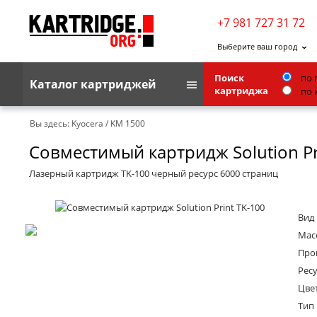
+7 981 727 31 72
Выберите ваш город
Поиск
по 
Каталог картриджей
картриджа
по 
Brother
Вы здесь:
Kyocera
/
KM 1500
Совместимый картридж Solution Pr
G&G
Kodak
Лазерный картридж TK-100 черный ресурс 6000 страниц
Lexmark
Вид
Ricoh
Масс
Toshiba
Про
Ресу
Ленточные картриджи
Цве
Тип