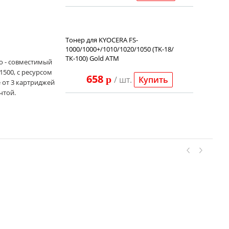
Тонер для KYOCERA FS-
1000/1000+/1010/1020/1050 (TK-18/
ТК-100) Gold ATM
но - совместимый
500, с ресурсом
658
p
/ шт.
Купить
е от 3 картриджей
чтой.