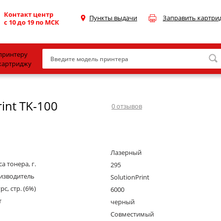
Контакт центр
Пункты выдачи
Заправить картри
с 10 до 19 по МСК
принтеру
картриджу
Canon
int TK-100
HP
0
отзывов
Konica Minolta
OKI
Лазерный
Samsung
а тонера, г.
295
Xerox
изводитель
SolutionPrint
рс, стр. (6%)
Тонер и девелопер
6000
т
черный
Совместимый