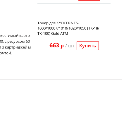
Тонер для KYOCERA FS-
1000/1000+/1010/1020/1050 (TK-18/
ТК-100) Gold ATM
вместимый картр
, с ресурсом 60
663
p
/ шт.
Купить
от 3 картриджей м
очтой.