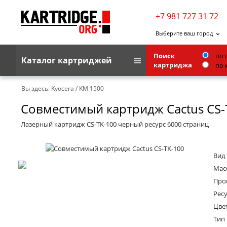
+7 981 727 31 72
Выберите ваш город
Поиск
по 
Каталог картриджей
картриджа
по 
Brother
Вы здесь:
Kyocera
/
KM 1500
Совместимый картридж Cactus CS-
G&G
Kodak
Лазерный картридж CS-TK-100 черный ресурс 6000 страниц
Lexmark
Вид
Ricoh
Масс
Toshiba
Про
Ресу
Ленточные картриджи
Цве
Тип