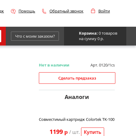
дж
Помощь
Обратный звонок
Войти
Корзина:
0 товаров
Что с моим заказом?
на сумму 0 р.
Epson
IBM
Нет в наличии
Арт. 0120/1cs
Kyocera
Сделать предзаказ
Panasonic
Sharp
Аналоги
Для франкировальной машины
Совместимый картридж Colortek TK-100
1199
p
/ шт.
Купить