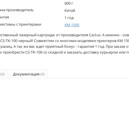
600 г
ана-производитель
Китай
антия
1 год
местимы с принтерами
KM 1500
ественный лазерный картридж от производителя Cactus. А именно - со
 CS-TK-100 черный! Совместим со многими моделями принтеров KM 1500
траниц. А так же вас ждет приятный бонус - гарантия 1 год. При заказе 
 приобрести CS-TK-100 со скидкой и заказать доставку курьером или п
р
(0)
Документация
(0)