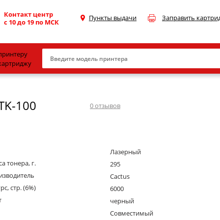
Контакт центр
Пункты выдачи
Заправить картри
с 10 до 19 по МСК
принтеру
картриджу
Canon
TK-100
HP
0
отзывов
Konica Minolta
OKI
Лазерный
Samsung
а тонера, г.
295
Xerox
изводитель
Cactus
рс, стр. (6%)
Тонер и девелопер
6000
т
черный
Совместимый