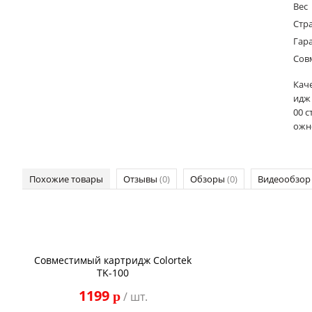
Вес
Стр
Гар
Сов
Кач
идж
00 с
ожно
Похожие товары
Отзывы
(0)
Обзоры
(0)
Видеообзо
Совместимый картридж Colortek
TK-100
1199
p
/ шт.