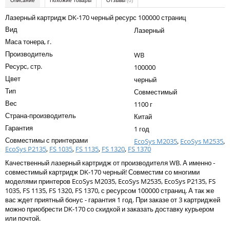
Описание
Похожие товары
Отзывы
(0)
Kodak
Лазерный картридж DK-170 черный ресурс 100000 страниц
Konica Minolta
Вид
Лазерный
Маса тонера, г.
Kyocera
Производитель
WB
Lexmark
Ресурс, стр.
100000
OKI
Цвет
черный
Тип
Совместимый
Panasonic
Вес
1100 г
Ricoh
Страна-производитель
Китай
Гарантия
1 год
Samsung
Совместимы с принтерами
EcoSys M2035
,
EcoSys M2535
,
EcoSys P2135
,
FS 1035
,
FS 1135
,
FS 1320
,
FS 1370
Sharp
Качественный лазерный картридж от производителя WB. А именно -
Toshiba
совместимый картридж DK-170 черный! Совместим со многими
моделями принтеров EcoSys M2035, EcoSys M2535, EcoSys P2135, FS
Xerox
1035, FS 1135, FS 1320, FS 1370, с ресурсом 100000 страниц. А так же
вас ждет приятный бонус - гарантия 1 год. При заказе от 3 картриджей
Для франкировальной машины
можно приобрести DK-170 со скидкой и заказать доставку курьером
или почтой.
Ленточные картриджи