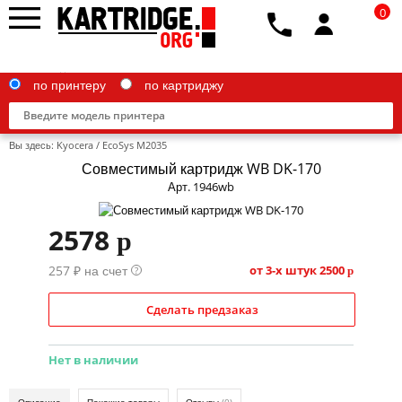
0
по принтеру
по картриджу
Вы здесь:
Kyocera
/
EcoSys M2035
Совместимый картридж WB DK-170
Арт. 1946wb
Brother
2578
p
Canon
257 ₽ на счет
от 3-х штук
2500
?
p
Epson
Сделать предзаказ
G&G
HP
Нет в наличии
IBM