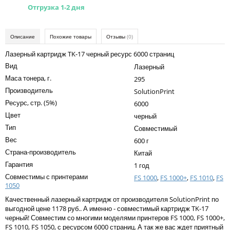
Kodak
Отгрузка 1-2 дня
Konica Minolta
Описание
Похожие товары
Отзывы
(0)
Kyocera
Лазерный картридж TK-17 черный ресурс 6000 страниц
Lexmark
Вид
Лазерный
OKI
Маса тонера, г.
295
Производитель
SolutionPrint
Panasonic
Ресурс, стр. (5%)
6000
Ricoh
Цвет
черный
Тип
Совместимый
Samsung
Вес
600 г
Sharp
Страна-производитель
Китай
Гарантия
1 год
Toshiba
Совместимы с принтерами
FS 1000
,
FS 1000+
,
FS 1010
,
FS
1050
Xerox
Качественный лазерный картридж от производителя SolutionPrint по
Для франкировальной машины
выгодной цене 1178 руб.. А именно - совместимый картридж TK-17
черный! Совместим со многими моделями принтеров FS 1000, FS 1000+,
Ленточные картриджи
FS 1010, FS 1050, с ресурсом 6000 страниц. А так же вас ждет приятный