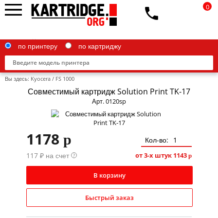
0
по принтеру
по картриджу
Вы здесь:
Kyocera
/
FS 1000
Совместимый картридж Solution Print TK-17
Арт. 0120sp
Brother
1178
p
Canon
Кол-во:
117 ₽ на счет
Epson
от 3-х штук
1143
?
p
G&G
В корзину
HP
Быстрый заказ
IBM