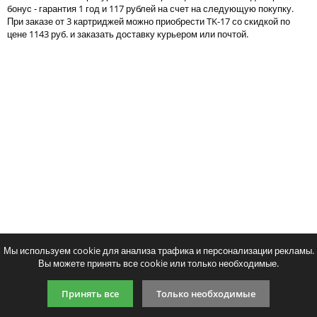
бонус - гарантия 1 год и 117 рублей на счет на следующую покупку.
Тонер и девелопер
При заказе от 3 картриджей можно приобрести TK-17 со скидкой по
цене 1143 руб. и заказать доставку курьером или почтой.
Написать отзыв
Ваше имя:
Совместимый картридж Solution
Тонер для KYOCER
Ваш отзыв:
Print TK-17
1000/1000+/1010/1020/10
ТК-100) Gold A
1178
p
/ шт.
658
p
/ шт.
шт.
Купить
шт.
Купи
Оценка:
Плохо
Хорошо
Мы используем cookie для анализа трафика и персонализации рекламы.
Вы можете принять все cookie или только необходимые.
Введите код, указанный на картинке:
Принять все
Только необходимые