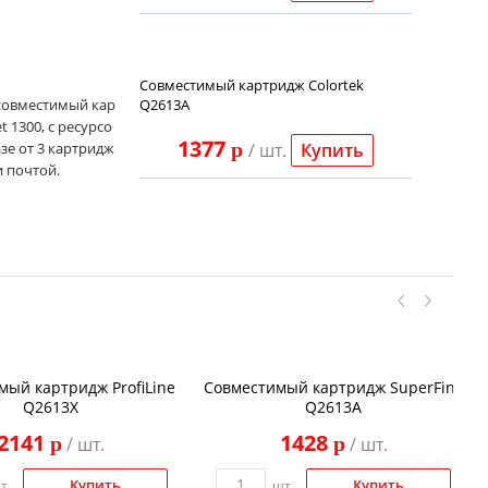
Совместимый картридж Colortek
 совместимый кар
Q2613A
 1300, с ресурсо
1377
p
азе от 3 картридж
/ шт.
Купить
и почтой.
мый картридж ProfiLine
Совместимый картридж SuperFine
Q2613X
Q2613A
2141
1428
p
p
/ шт.
/ шт.
Купить
Купить
т.
шт.