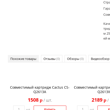
Стр
Гар
Сов
Кач
три
м 25
ей 
Похожие товары
Отзывы
(0)
Обзоры
(0)
Видеообзо
Совместимый картридж Cactus CS-
Совместимый картри
Q2613A
Q2613X
1508
2189
p
p
/ шт.
/
Купить
К
шт.
шт.