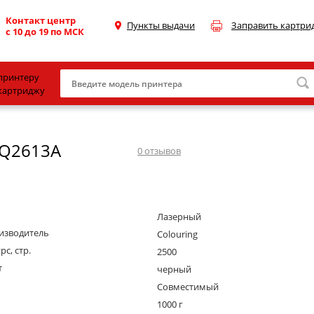
Контакт центр
Пункты выдачи
Заправить картри
с 10 до 19 по МСК
принтеру
картриджу
Canon
 Q2613A
HP
0
отзывов
Konica Minolta
OKI
Лазерный
Samsung
изводитель
Colouring
Xerox
рс, стр.
2500
т
Тонер и девелопер
черный
Совместимый
1000 г