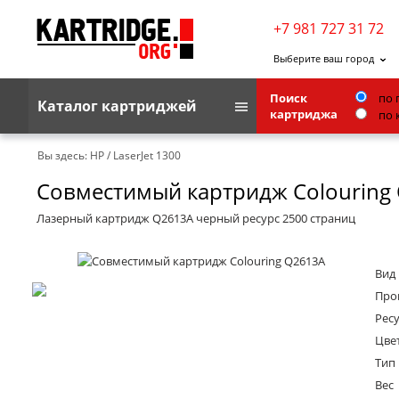
+7 981 727 31 72
Выберите ваш город
Поиск
по 
Каталог картриджей
картриджа
по 
Brother
Вы здесь:
HP
/
LaserJet 1300
Совместимый картридж Colouring
G&G
Kodak
Лазерный картридж Q2613A черный ресурс 2500 страниц
Lexmark
Вид
Ricoh
Про
Toshiba
Ресу
Цве
Ленточные картриджи
Тип
Вес