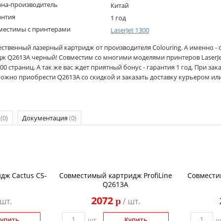
ана-производитель
Китай
антия
1 год
местимы с принтерами
LaserJet 1300
ественный лазерный картридж от производителя Colouring. А именно -
дж Q2613A черный! Совместим со многими моделями принтеров LaserJet
00 страниц. А так же вас ждет приятный бонус - гарантия 1 год. При зак
можно приобрести Q2613A со скидкой и заказать доставку курьером ил
р
(0)
Документация
(0)
дж Cactus CS-
Совместимый картридж ProfiLine
Совмести
Q2613A
2072
p
 шт.
/ шт.
упить
Купить
шт.
ш