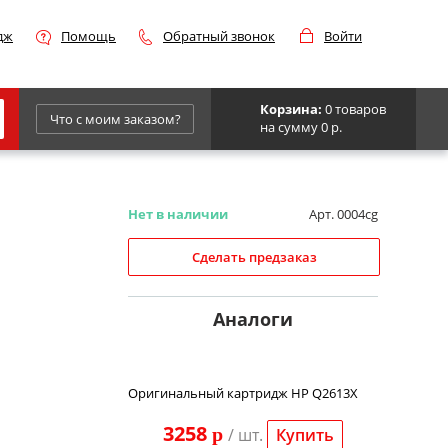
дж
Помощь
Обратный звонок
Войти
Корзина:
0 товаров
Что с моим заказом?
на сумму 0 р.
Epson
IBM
Нет в наличии
Арт. 0004cg
Kyocera
Сделать предзаказ
Panasonic
Sharp
Аналоги
Для франкировальной машины
Оригинальный картридж HP Q2613X
3258
p
/ шт.
Купить