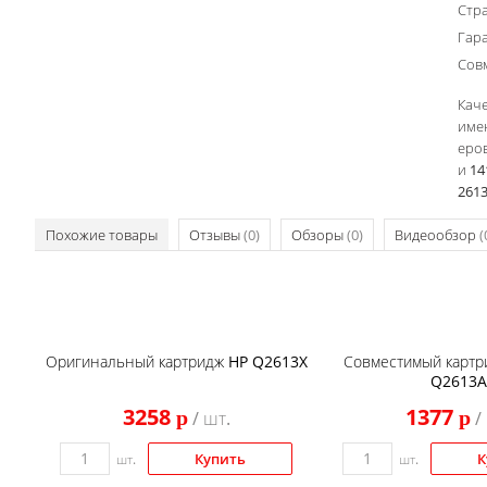
Стр
Гар
Сов
Каче
име
еров
и 14
2613
Похожие товары
Отзывы
(0)
Обзоры
(0)
Видеообзор
(
Оригинальный картридж HP Q2613X
Совместимый картри
Q2613A
3258
1377
p
p
/ шт.
/
Купить
К
шт.
шт.