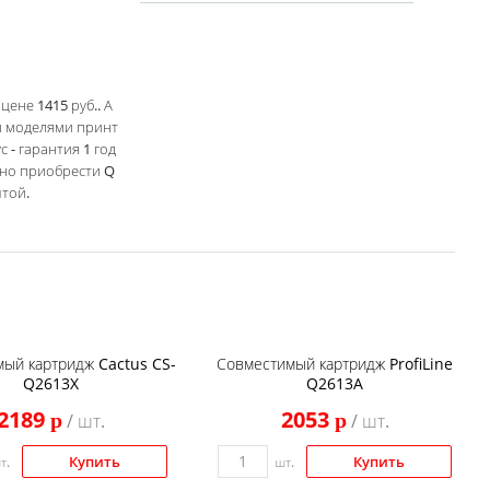
ене 1415 руб.. А
и моделями принт
с - гарантия 1 год
жно приобрести Q
чтой.
ый картридж Cactus CS-
Совместимый картридж ProfiLine
Q2613X
Q2613A
2189
2053
p
p
/ шт.
/ шт.
Купить
Купить
т.
шт.