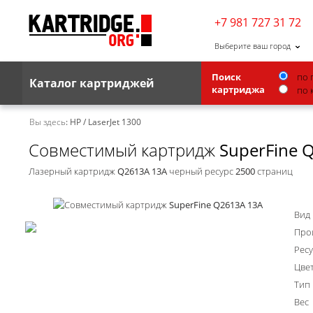
+7 981 727 31 72
Выберите ваш город
Поиск
по 
Каталог картриджей
картриджа
по 
Brother
Вы здесь:
HP
/
LaserJet 1300
Совместимый картридж SuperFine 
G&G
Kodak
Лазерный картридж Q2613A 13A черный ресурс 2500 страниц
Lexmark
Вид
Ricoh
Про
Toshiba
Ресу
Цве
Ленточные картриджи
Тип
Вес