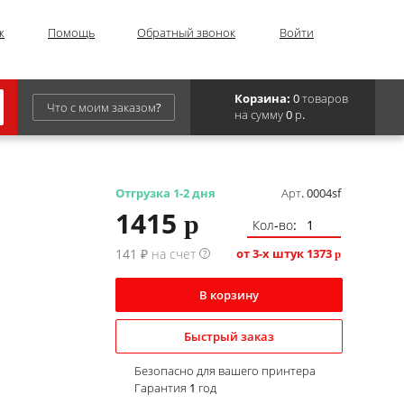
ж
Помощь
Обратный звонок
Войти
Корзина:
0 товаров
Что с моим заказом?
на сумму 0 р.
Epson
IBM
Отгрузка 1-2 дня
Арт. 0004sf
1415
p
Kyocera
Кол-во:
Panasonic
141 ₽ на счет
от 3-х штук
1373
?
p
Sharp
В корзину
Для франкировальной машины
Быстрый заказ
Безопасно для вашего принтера
Гарантия 1 год