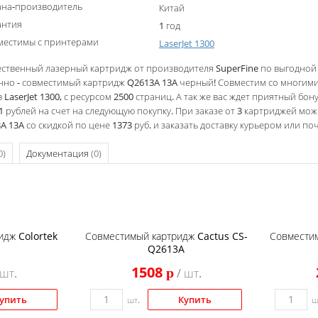
ана-производитель
Китай
антия
1 год
местимы с принтерами
LaserJet 1300
ственный лазерный картридж от производителя SuperFine по выгодной ц
нно - совместимый картридж Q2613A 13A черный! Совместим со многим
 LaserJet 1300, с ресурсом 2500 страниц. А так же вас ждет приятный бону
1 рублей на счет на следующую покупку. При заказе от 3 картриджей мо
A 13A со скидкой по цене 1373 руб. и заказать доставку курьером или по
0)
Документация
(0)
дж Colortek
Совместимый картридж Cactus CS-
Совместим
Q2613A
1508
p
 шт.
/ шт.
упить
Купить
шт.
ш