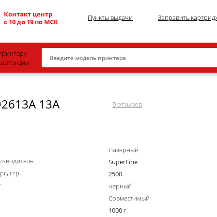
Контакт центр
Пункты выдачи
Заправить картрид
с 10 до 19 по МСК
принтеру
картриджу
Canon
Q2613A 13A
HP
0
отзывов
Konica Minolta
OKI
Лазерный
Samsung
изводитель
SuperFine
Xerox
рс, стр.
2500
т
Тонер и девелопер
черный
Совместимый
1000 г