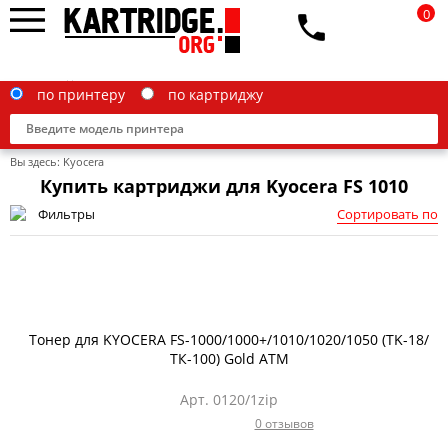
0
по принтеру
по картриджу
Вы здесь:
Kyocera
Купить картриджи для Kyocera FS 1010
Фильтры
Сортировать по
Brother
Canon
Epson
Тонер для KYOCERA FS-1000/1000+/1010/1020/1050 (TK-18/
G&G
ТК-100) Gold ATM
HP
Арт. 0120/1zip
0 отзывов
IBM