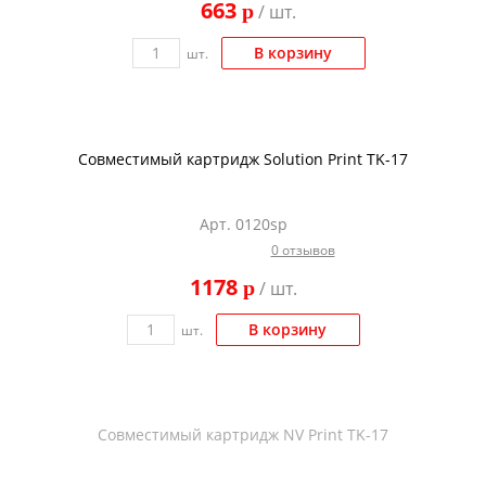
663
p
/ шт.
Kodak
Konica Minolta
В корзину
шт.
Kyocera
Lexmark
Совместимый картридж Solution Print TK-17
OKI
Panasonic
Арт. 0120sp
Ricoh
0 отзывов
Samsung
1178
p
/ шт.
Sharp
В корзину
шт.
Toshiba
Xerox
Для франкировальной машины
Совместимый картридж NV Print TK-17
Ленточные картриджи