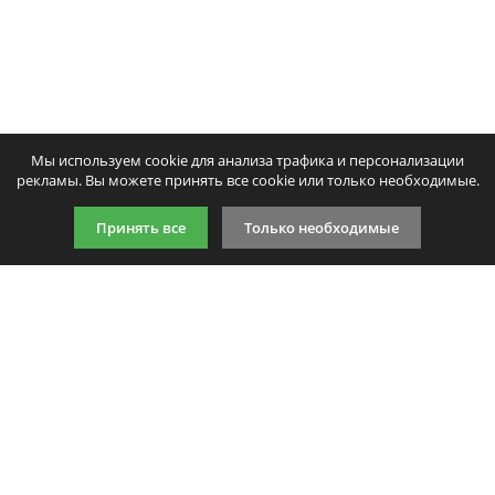
Мы используем cookie для анализа трафика и персонализации
рекламы. Вы можете принять все cookie или только необходимые.
Принять все
Только необходимые
9:00-21:00 (по МСК)
+7 981 727 31 72
Подпишитесь на акции
Даю согласие на обработку