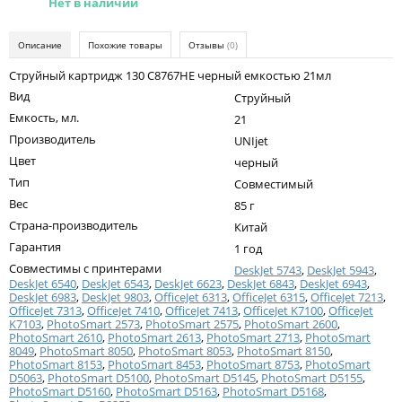
Нет в наличии
Kodak
Konica Minolta
Описание
Похожие товары
Отзывы
(0)
Kyocera
Струйный картридж 130 C8767HE черный емкостью 21мл
Вид
Струйный
Lexmark
Емкость, мл.
21
OKI
Производитель
UNIjet
Цвет
черный
Panasonic
Тип
Совместимый
Ricoh
Вес
85 г
Страна-производитель
Китай
Samsung
Гарантия
1 год
Sharp
Совместимы с принтерами
DeskJet 5743
,
DeskJet 5943
,
DeskJet 6540
,
DeskJet 6543
,
DeskJet 6623
,
DeskJet 6843
,
DeskJet 6943
,
Toshiba
DeskJet 6983
,
DeskJet 9803
,
OfficeJet 6313
,
OfficeJet 6315
,
OfficeJet 7213
,
OfficeJet 7313
,
OfficeJet 7410
,
OfficeJet 7413
,
OfficeJet K7100
,
OfficeJet
K7103
Xerox
,
PhotoSmart 2573
,
PhotoSmart 2575
,
PhotoSmart 2600
,
PhotoSmart 2610
,
PhotoSmart 2613
,
PhotoSmart 2713
,
PhotoSmart
8049
,
PhotoSmart 8050
,
PhotoSmart 8053
,
PhotoSmart 8150
,
Для франкировальной машины
PhotoSmart 8153
,
PhotoSmart 8453
,
PhotoSmart 8753
,
PhotoSmart
D5063
,
PhotoSmart D5100
,
PhotoSmart D5145
,
PhotoSmart D5155
,
Ленточные картриджи
PhotoSmart D5160
,
PhotoSmart D5163
,
PhotoSmart D5168
,