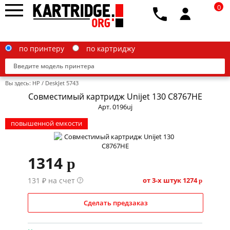
0
по принтеру
по картриджу
Вы здесь:
HP
/
DeskJet 5743
Совместимый картридж Unijet 130 C8767HE
Арт. 0196uj
повышенной емкости
Brother
Canon
1314
p
Epson
131 ₽ на счет
от 3-х штук
1274
?
p
G&G
HP
Сделать предзаказ
IBM