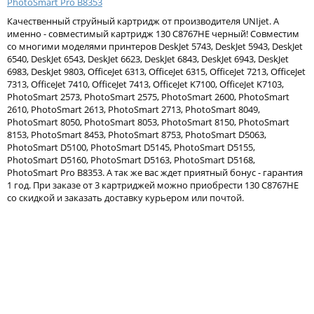
PhotoSmart Pro B8353
Тонер и девелопер
Качественный струйный картридж от производителя UNIjet. А
именно - совместимый картридж 130 C8767HE черный! Совместим
со многими моделями принтеров DeskJet 5743, DeskJet 5943, DeskJet
6540, DeskJet 6543, DeskJet 6623, DeskJet 6843, DeskJet 6943, DeskJet
6983, DeskJet 9803, OfficeJet 6313, OfficeJet 6315, OfficeJet 7213, OfficeJet
7313, OfficeJet 7410, OfficeJet 7413, OfficeJet K7100, OfficeJet K7103,
PhotoSmart 2573, PhotoSmart 2575, PhotoSmart 2600, PhotoSmart
2610, PhotoSmart 2613, PhotoSmart 2713, PhotoSmart 8049,
PhotoSmart 8050, PhotoSmart 8053, PhotoSmart 8150, PhotoSmart
8153, PhotoSmart 8453, PhotoSmart 8753, PhotoSmart D5063,
PhotoSmart D5100, PhotoSmart D5145, PhotoSmart D5155,
PhotoSmart D5160, PhotoSmart D5163, PhotoSmart D5168,
PhotoSmart Pro B8353. А так же вас ждет приятный бонус - гарантия
1 год. При заказе от 3 картриджей можно приобрести 130 C8767HE
со скидкой и заказать доставку курьером или почтой.
Написать отзыв
Ваше имя:
Восстановленный картридж Cactus
Восстановленный картр
Ваш отзыв:
CS-130
CS-135