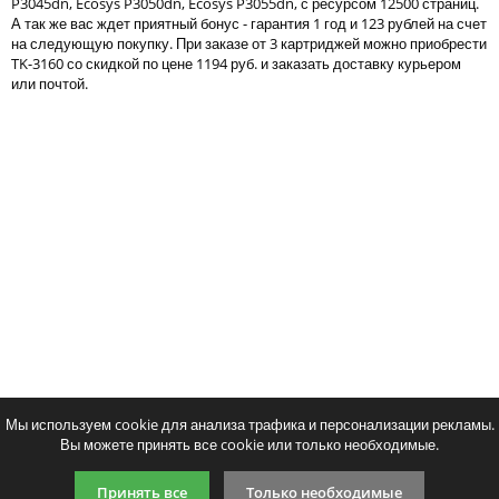
P3045dn, Ecosys P3050dn, Ecosys P3055dn, с ресурсом 12500 страниц.
Тонер и девелопер
А так же вас ждет приятный бонус - гарантия 1 год и 123 рублей на счет
на следующую покупку. При заказе от 3 картриджей можно приобрести
TK-3160 со скидкой по цене 1194 руб. и заказать доставку курьером
или почтой.
Написать отзыв
Ваше имя:
Совместимый картридж Colortek TK-
Совместимый картридж 
Ваш отзыв:
3160
TK-3160
1288
1283
p
p
/ шт.
/ шт
шт.
Купить
шт.
Купи
Оценка:
Плохо
Хорошо
Мы используем cookie для анализа трафика и персонализации рекламы.
Вы можете принять все cookie или только необходимые.
Введите код, указанный на картинке:
Принять все
Только необходимые