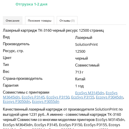
Kodak
Отгрузка 1-2 дня
Konica Minolta
Описание
Похожие товары
Отзывы
(0)
Kyocera
Лазерный картридж TK-3160 черный ресурс 12500 страниц
Lexmark
Вид
Лазерный
OKI
Производитель
SolutionPrint
Ресурс, стр.
12500
Panasonic
Цвет
черный
Ricoh
Тип
Совместимый
Вес
713 г
Samsung
Страна-производитель
Китай
Sharp
Гарантия
1 год
Совместимы с принтерами
EcoSys M3145dn
,
EcoSys
Toshiba
M3645idn
,
EcoSys P3145
,
EcoSys P3150
,
EcoSys P3155
,
Ecosys P3045dn
,
Ecosys P3050dn
,
Ecosys P3055dn
Xerox
Качественный лазерный картридж от производителя SolutionPrint по
Для франкировальной машины
выгодной цене 1231 руб.. А именно - совместимый картридж TK-3160
черный! Совместим со многими моделями принтеров EcoSys M3145dn,
Ленточные картриджи
EcoSys M3645idn, EcoSys P3145, EcoSys P3150, EcoSys P3155, Ecosys