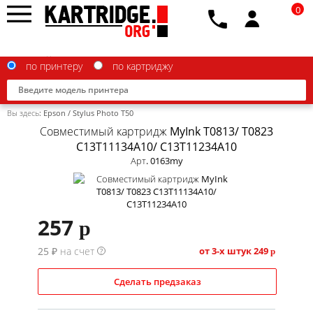
0
по принтеру
по картриджу
Вы здесь:
Epson
/
Stylus Photo T50
Совместимый картридж MyInk T0813/ T0823
C13T11134A10/ C13T11234A10
Арт. 0163my
Brother
Canon
257
Epson
p
G&G
25 ₽ на счет
от 3-х штук
249
?
p
HP
Сделать предзаказ
IBM