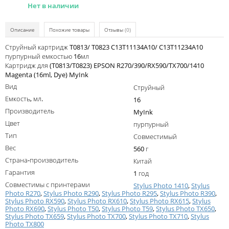
Kodak
Нет в наличии
Konica Minolta
Описание
Похожие товары
Отзывы
(0)
Kyocera
Струйный картридж T0813/ T0823 C13T11134A10/ C13T11234A10
пурпурный емкостью 16мл
Lexmark
Картридж для (T0813/T0823) EPSON R270/390/RX590/TX700/1410
Magenta (16ml, Dye) MyInk
OKI
Вид
Струйный
Panasonic
Емкость, мл.
16
Производитель
MyInk
Ricoh
Цвет
пурпурный
Samsung
Тип
Совместимый
Вес
Sharp
560 г
Страна-производитель
Китай
Toshiba
Гарантия
1 год
Совместимы с принтерами
Xerox
Stylus Photo 1410
,
Stylus
Photo R270
,
Stylus Photo R290
,
Stylus Photo R295
,
Stylus Photo R390
,
Stylus Photo RX590
,
Stylus Photo RX610
,
Stylus Photo RX615
,
Stylus
Для франкировальной машины
Photo RX690
,
Stylus Photo T50
,
Stylus Photo T59
,
Stylus Photo TX650
,
Stylus Photo TX659
,
Stylus Photo TX700
,
Stylus Photo TX710
,
Stylus
Ленточные картриджи
Photo TX800