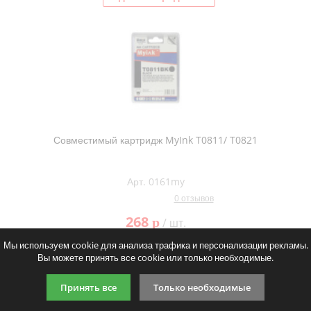
Совместимый картридж MyInk T0811/ T0821
Арт. 0161my
0 отзывов
268
p
/ шт.
Мы используем cookie для анализа трафика и персонализации рекламы.
Сделать предзаказ
Вы можете принять все cookie или только необходимые.
Принять все
Только необходимые