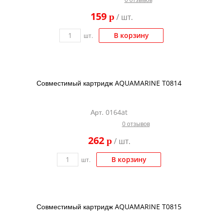
Kodak
159
p
/ шт.
Konica Minolta
В корзину
шт.
Kyocera
Lexmark
OKI
Совместимый картридж AQUAMARINE T0814
Panasonic
Ricoh
Арт. 0164at
0 отзывов
Samsung
262
p
/ шт.
Sharp
Toshiba
В корзину
шт.
Xerox
Для франкировальной машины
Совместимый картридж AQUAMARINE T0815
Ленточные картриджи