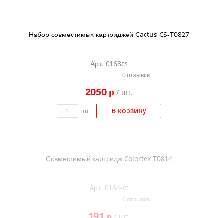
Набор совместимых картриджей Cactus CS-T0827
Арт. 0168cs
0 отзывов
2050
p
/ шт.
В корзину
шт.
Совместимый картридж Colortek T0814
Арт. 0164-ct
0 отзывов
191
p
/ шт.