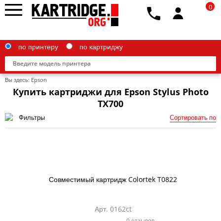
0
по принтеру
по картриджу
Вы здесь:
Epson
Купить картриджи для Epson Stylus Photo
TX700
Фильтры
Сортировать по
Brother
Canon
Epson
G&G
Совместимый картридж Colortek T0822
HP
Арт. 0162ct
IBM
0 отзывов