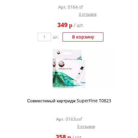
Арт. 0164-sf
0 отзывов
349
p
/ шт.
В корзину
шт.
Совместимый картридж SuperFine T0823
Арт. 0163usf
0 отзывов
358
p
/ шт.