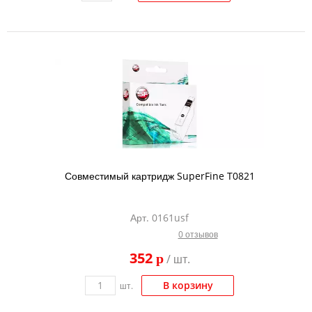
Совместимый картридж SuperFine T0821
Арт. 0161usf
0 отзывов
352
p
/ шт.
В корзину
шт.