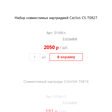
Набор совместимых картриджей Cactus CS-T0827
Арт. 0168cs
0 отзывов
2050
p
/ шт.
В корзину
шт.
Совместимый картридж Colortek T0814
Арт. 0164-ct
0 отзывов
191
p
/ шт.