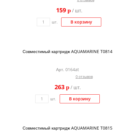
Kodak
159
p
/ шт.
Konica Minolta
В корзину
шт.
Kyocera
Lexmark
OKI
Совместимый картридж AQUAMARINE T0814
Panasonic
Ricoh
Арт. 0164at
0 отзывов
Samsung
263
p
/ шт.
Sharp
Toshiba
В корзину
шт.
Xerox
Для франкировальной машины
Совместимый картридж AQUAMARINE T0815
Ленточные картриджи