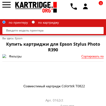
0
по принтеру
по картриджу
Вы здесь:
Epson
Купить картриджи для Epson Stylus Photo
R390
Фильтры
Сортировать по
Brother
Canon
Epson
G&G
Совместимый картридж Colortek T0822
HP
Арт. 0162ct
IBM
0 отзывов