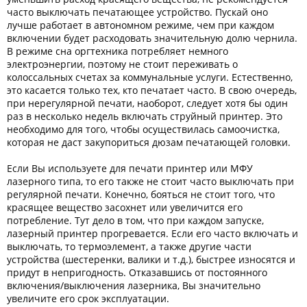
часто выключать печатающее устройство. Пускай оно
лучше работает в автономном режиме, чем при каждом
включении будет расходовать значительную долю чернила.
В режиме сна оргтехника потребляет немного
электроэнергии, поэтому не стоит переживать о
колоссальных счетах за коммунальные услуги. Естественно,
это касается только тех, кто печатает часто. В свою очередь,
при нерегулярной печати, наоборот, следует хотя бы один
раз в несколько недель включать струйный принтер. Это
необходимо для того, чтобы осуществилась самоочистка,
которая не даст закупориться дюзам печатающей головки.
Если Вы используете для печати принтер или МФУ
лазерного типа, то его также не стоит часто выключать при
регулярной печати. Конечно, бояться не стоит того, что
красящее вещество засохнет или увеличится его
потребление. Тут дело в том, что при каждом запуске,
лазерный принтер прогревается. Если его часто включать и
выключать, то термоэлемент, а также другие части
устройства (шестеренки, валики и т.д.), быстрее износятся и
придут в непригодность. Отказавшись от постоянного
включения/выключения лазерника, Вы значительно
увеличите его срок эксплуатации.