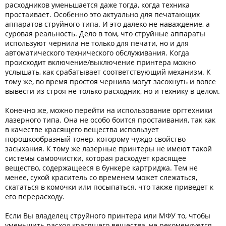
расходников уменьшается даже тогда, когда техника
Тонер и девелопер
простаивает. Особенно это актуально для печатающих
аппаратов струйного типа. И это далеко не наваждение, а
суровая реальность. Дело в том, что струйные аппараты
используют чернила не только для печати, но и для
автоматического технического обслуживания. Когда
происходит включение/выключение принтера можно
услышать, как срабатывает соответствующий механизм. К
тому же, во время простоя чернила могут засохнуть и вовсе
вывести из строя не только расходник, но и технику в целом.
Конечно же, можно перейти на использование оргтехники
лазерного типа. Она не особо боится простаивания, так как
в качестве красящего вещества использует
порошкообразный тонер, которому чуждо свойство
засыхания. К тому же лазерные принтеры не имеют такой
системы самоочистки, которая расходует красящее
вещество, содержащееся в бункере картриджа. Тем не
менее, сухой краситель со временем может слежаться,
скататься в комочки или посыпаться, что также приведет к
его перерасходу.
Если Вы владелец струйного принтера или МФУ то, чтобы
уменьшить расход красящего вещества, не рекомендуется