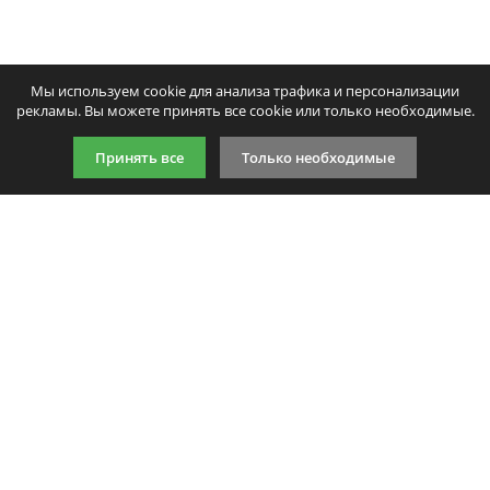
Мы используем cookie для анализа трафика и персонализации
рекламы. Вы можете принять все cookie или только необходимые.
Принять все
Только необходимые
9:00-21:00 (по МСК)
+7 981 727 31 72
Подпишитесь на акции
Даю согласие на обработку
персональных данных
Мы в соцсетях
Мы принимаем