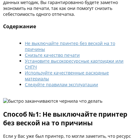
данных методик, Вы гарантированно будете заметно
Kodak
экономить на печати, так как они помогут снизить
себестоимость одного отпечатка.
Konica Minolta
Kyocera
Содержание
Lexmark
Не выключайте принтер без веской на то
OKI
причины
Снизьте качество печати
Panasonic
Установите высокоресурсные картриджи или
СНПЧ
Ricoh
Используйте качественные расходные
материалы
Samsung
Следуйте правилам эксплуатации
Sharp
Toshiba
Xerox
Способ №1: Не выключайте принтер
без веской на то причины
Для франкировальной машины
Ленточные картриджи
Если у Вас уже был принтер, то могли заметить, что ресурс