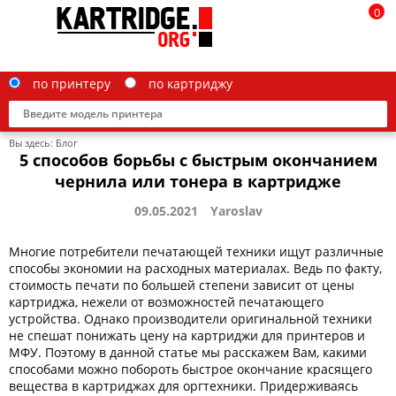
0
по принтеру
по картриджу
Вы здесь:
Блог
5 способов борьбы с быстрым окончанием
чернила или тонера в картридже
09.05.2021
Yaroslav
Brother
Многие потребители печатающей техники ищут различные
Canon
способы экономии на расходных материалах. Ведь по факту,
Epson
стоимость печати по большей степени зависит от цены
картриджа, нежели от возможностей печатающего
G&G
устройства. Однако производители оригинальной техники
не спешат понижать цену на картриджи для принтеров и
HP
МФУ. Поэтому в данной статье мы расскажем Вам, какими
способами можно побороть быстрое окончание красящего
IBM
вещества в картриджах для оргтехники. Придерживаясь