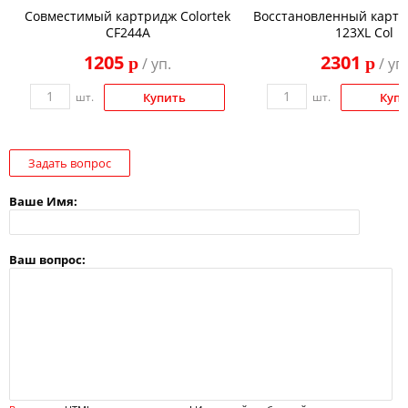
Совместимый картридж Colortek
Восстановленный картр
CF244A
123XL Col
1205
2301
p
p
/ уп.
/ уп.
шт.
Купить
шт.
Куп
Задать вопрос
Ваше Имя:
Ваш вопрос: