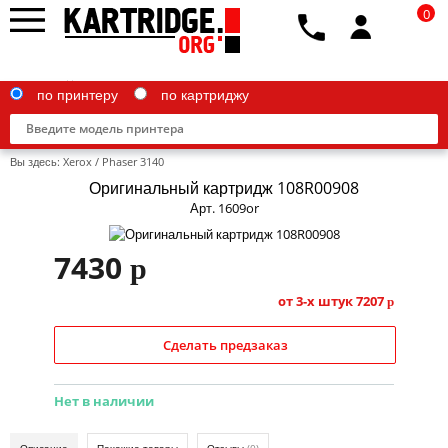
0
по принтеру
по картриджу
Вы здесь:
Xerox
/
Phaser 3140
Оригинальный картридж 108R00908
Арт. 1609or
Brother
7430
p
Canon
от 3-х штук
7207
p
Epson
Сделать предзаказ
G&G
HP
Нет в наличии
IBM