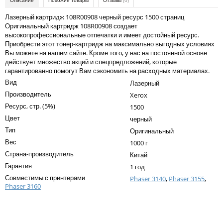
Описание
Похожие товары
Отзывы
(0)
Kodak
Лазерный картридж 108R00908 черный ресурс 1500 страниц
Konica Minolta
Оригинальный картридж 108R00908 создает
высокопрофессиональные отпечатки и имеет достойный ресурс.
Kyocera
Приобрести этот тонер-картридж на максимально выгодных условиях
Вы можете на нашем сайте. Кроме того, у нас на постоянной основе
Lexmark
действует множество акций и спецпредложений, которые
гарантированно помогут Вам сэкономить на расходных материалах.
OKI
Вид
Лазерный
Panasonic
Производитель
Xerox
Ресурс, стр. (5%)
1500
Ricoh
Цвет
черный
Samsung
Тип
Оригинальный
Вес
1000 г
Sharp
Страна-производитель
Китай
Toshiba
Гарантия
1 год
Совместимы с принтерами
Phaser 3140
,
Phaser 3155
,
Xerox
Phaser 3160
Для франкировальной машины
Написать отзыв
Ленточные картриджи
Ваше имя: