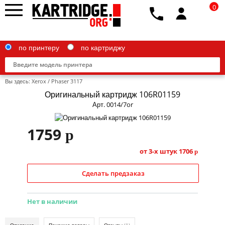
0
по принтеру
по картриджу
Вы здесь:
Xerox
/
Phaser 3117
Оригинальный картридж 106R01159
Арт. 0014/7or
Brother
1759
p
Canon
от 3-х штук
1706
p
Epson
Сделать предзаказ
G&G
HP
Нет в наличии
IBM