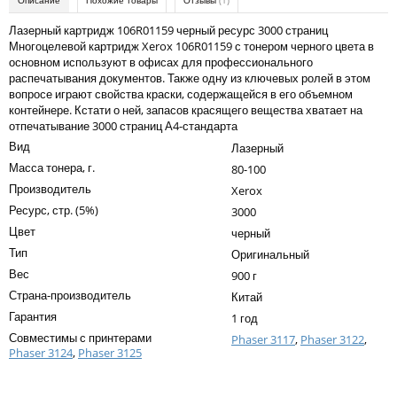
Описание
Похожие товары
Отзывы
(1)
Kodak
Лазерный картридж 106R01159 черный ресурс 3000 страниц
Konica Minolta
Многоцелевой картридж Xerox 106R01159 с тонером черного цвета в
основном используют в офисах для профессионального
Kyocera
распечатывания документов. Также одну из ключевых ролей в этом
вопросе играют свойства краски, содержащейся в его объемном
Lexmark
контейнере. Кстати о ней, запасов красящего вещества хватает на
отпечатывание 3000 страниц А4-стандарта
OKI
Вид
Лазерный
Panasonic
Масса тонера, г.
80-100
Производитель
Xerox
Ricoh
Ресурс, стр. (5%)
3000
Samsung
Цвет
черный
Тип
Оригинальный
Sharp
Вес
900 г
Toshiba
Страна-производитель
Китай
Гарантия
1 год
Xerox
Совместимы с принтерами
Phaser 3117
,
Phaser 3122
,
Для франкировальной машины
Phaser 3124
,
Phaser 3125
Написать отзыв
Ленточные картриджи