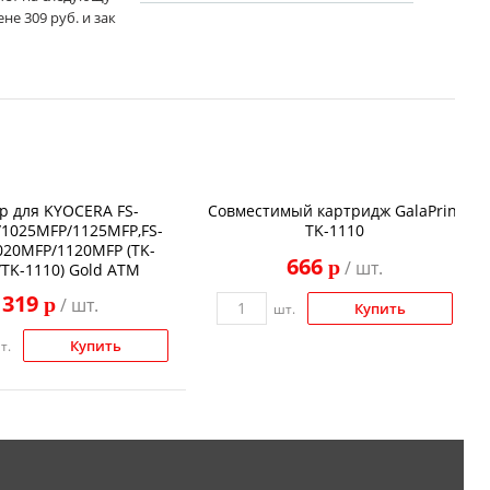
не 309 руб. и зак
р для KYOCERA FS-
Совместимый картридж GalaPrint
1025MFP/1125MFP,FS-
TK-1110
020MFP/1120MFP (TK-
666
p
/ шт.
/TK-1110) Gold ATM
319
p
/ шт.
Купить
шт.
Купить
т.