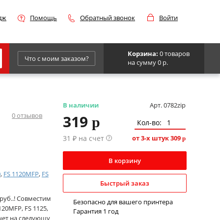
дж
Помощь
Обратный звонок
Войти
Корзина:
0 товаров
Что с моим заказом?
на сумму 0 р.
Epson
IBM
В наличии
Арт. 0782zip
0
отзывов
319
p
Kyocera
Кол-во:
Panasonic
31 ₽ на счет
от 3-х штук
309
?
p
Sharp
В корзину
Для франкировальной машины
0
,
FS 1120MFP
,
FS
Быстрый заказ
руб..! Совместим
Безопасно для вашего принтера
120MFP, FS 1125,
Гарантия 1 год
счет на следующу