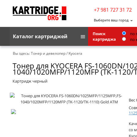
+7 981 727 31 72
Выберите ваш город
Поиск
по 
Каталог картриджей
картриджа
по 
Brother
Вы здесь:
Тонер и девелопер
/
Kyocera
Тонер для KYOCERA FS-1060DN/10
G&G
1040/1020MFP/1120MFP (TK-1120/T
Kodak
Картридж черный
Lexmark
Ricoh
Вес 
Toshiba
Сов
112
Ленточные картриджи
Кач
со м
Kyoc