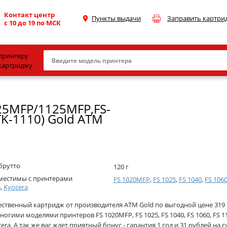
Контакт центр
Пункты выдачи
Заправить картри
с 10 до 19 по МСК
принтеру
картриджу
Canon
25MFP/1125MFP,FS-
HP
K-1110) Gold ATM
Konica Minolta
OKI
Samsung
брутто
120 г
Xerox
местимы с принтерами
FS 1020MFP
,
FS 1025
,
FS 1040
,
FS 106
5
,
Kyocera
Тонер и девелопер
ественный картридж от производителя ATM Gold по выгодной цене 319 
ногими моделями принтеров FS 1020MFP, FS 1025, FS 1040, FS 1060, FS 1
era. А так же вас ждет приятный бонус - гарантия 1 год и 31 рублей на 