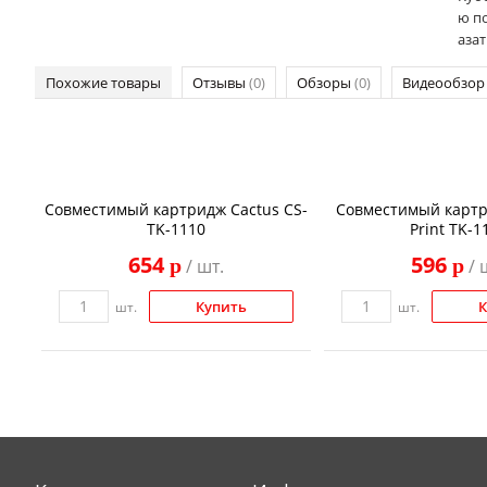
ю по
азат
Похожие товары
Отзывы
(0)
Обзоры
(0)
Видеообзо
Совместимый картридж Cactus CS-
Совместимый картр
TK-1110
Print TK-1
654
596
p
p
/ шт.
/ 
Купить
К
шт.
шт.