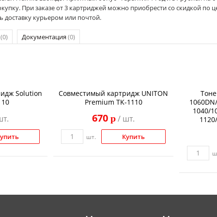
купку. При заказе от 3 картриджей можно приобрести со скидкой по це
ь доставку курьером или почтой.
р
(0)
Документация
(0)
идж Solution
Совместимый картридж UNITON
Тоне
110
Premium TK-1110
1060DN/
1040/1
670
p
шт.
/ шт.
1120
упить
Купить
шт.
ш