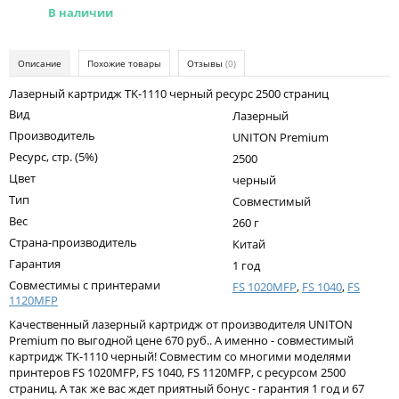
Kodak
В наличии
Konica Minolta
Описание
Похожие товары
Отзывы
(0)
Kyocera
Лазерный картридж TK-1110 черный ресурс 2500 страниц
Lexmark
Вид
Лазерный
OKI
Производитель
UNITON Premium
Ресурс, стр. (5%)
2500
Panasonic
Цвет
черный
Ricoh
Тип
Совместимый
Вес
260 г
Samsung
Страна-производитель
Китай
Sharp
Гарантия
1 год
Совместимы с принтерами
FS 1020MFP
,
FS 1040
,
FS
Toshiba
1120MFP
Xerox
Качественный лазерный картридж от производителя UNITON
Premium по выгодной цене 670 руб.. А именно - совместимый
Для франкировальной машины
картридж TK-1110 черный! Совместим со многими моделями
принтеров FS 1020MFP, FS 1040, FS 1120MFP, с ресурсом 2500
Ленточные картриджи
страниц. А так же вас ждет приятный бонус - гарантия 1 год и 67