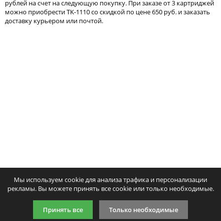
рублей на счет на следующую покупку. При заказе от 3 картриджей
Тонер и девелопер
можно приобрести TK-1110 со скидкой по цене 650 руб. и заказать
доставку курьером или почтой.
Написать отзыв
Ваше имя:
Совместимый картридж Cactus CS-
Совместимый картридж
Ваш отзыв:
TK-1110
Print TK-1110
654
596
p
p
/ шт.
/ шт.
шт.
Купить
шт.
Куп
Оценка:
Плохо
Хорошо
Мы используем cookie для анализа трафика и персонализации
Введите код, указанный на картинке:
рекламы. Вы можете принять все cookie или только необходимые.
Принять все
Только необходимые