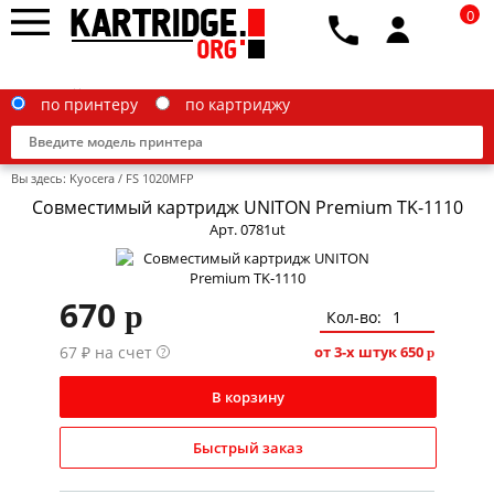
0
по принтеру
по картриджу
Вы здесь:
Kyocera
/
FS 1020MFP
Совместимый картридж UNITON Premium TK-1110
Арт. 0781ut
Brother
670
p
Canon
Кол-во:
67 ₽ на счет
Epson
от 3-х штук
650
?
p
G&G
В корзину
HP
Быстрый заказ
IBM