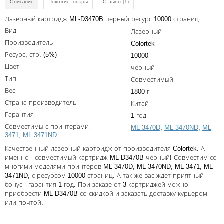
Kodak
Описание
Похожие товары
Отзывы
(1)
Konica Minolta
Лазерный картридж ML-D3470B черный ресурс 10000 страниц
Вид
Лазерный
Kyocera
Производитель
Colortek
Lexmark
Ресурс, стр. (5%)
10000
Цвет
черный
OKI
Тип
Совместимый
Panasonic
Вес
1800 г
Страна-производитель
Китай
Ricoh
Гарантия
1 год
Samsung
Совместимы с принтерами
ML 3470D
,
ML 3470ND
,
ML
3471
,
ML 3471ND
Sharp
Качественный лазерный картридж от производителя Colortek. А
именно - совместимый картридж ML-D3470B черный! Совместим со
Toshiba
многими моделями принтеров ML 3470D, ML 3470ND, ML 3471, ML
3471ND, с ресурсом 10000 страниц. А так же вас ждет приятный
Xerox
бонус - гарантия 1 год. При заказе от 3 картриджей можно
Для франкировальной машины
приобрести ML-D3470B со скидкой и заказать доставку курьером
или почтой.
Ленточные картриджи
Написать отзыв