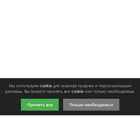
Тонер и девелопер
Ваше имя:
Оригинальный картридж Samsung
Ваш отзыв:
ML-D3470B
30
p
/ шт.
Купить
шт.
Оценка:
Плохо
Хорошо
Мы используем cookie для анализа трафика и персонализации
Введите код, указанный на картинке:
рекламы. Вы можете принять все cookie или только необходимые.
Принять все
Только необходимые
Продолжить
9:00-21:00 (по МСК)
+7 981 727 31 72