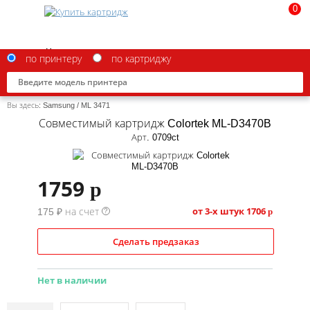
0
по принтеру
по картриджу
Вы здесь:
Samsung
/
ML 3471
Совместимый картридж Colortek ML-D3470B
Арт. 0709ct
Brother
1759
p
Canon
от 3-х штук
1706
175 ₽ на счет
p
?
Epson
G&G
Сделать предзаказ
HP
Нет в наличии
IBM