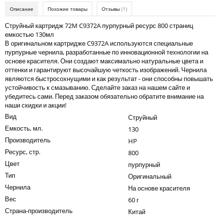
Kodak
Описание
Похожие товары
Отзывы
(1)
Konica Minolta
Струйный картридж 72M C9372A пурпурный ресурс 800 страниц
емкостью 130мл
Kyocera
В оригинальном картридже C9372A используются специальные
пурпурные чернила, разработанные по инновационной технологии на
Lexmark
основе красителя. Они создают максимально натуральные цвета и
оттенки и гарантируют высочайшую четкость изображений. Чернила
OKI
являются быстросохнущими и как результат - они способны повышать
устойчивость к смазыванию. Сделайте заказ на нашем сайте и
Panasonic
убедитесь сами. Перед заказом обязательно обратите внимание на
наши скидки и акции!
Ricoh
Вид
Струйный
Samsung
Емкость, мл.
130
Производитель
HP
Sharp
Ресурс, стр.
800
Toshiba
Цвет
пурпурный
Тип
Оригинальный
Xerox
Чернила
На основе красителя
Для франкировальной машины
Вес
60 г
Страна-производитель
Ленточные картриджи
Китай