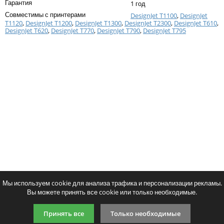
Гарантия
1 год
Тонер и девелопер
Совместимы с принтерами
DesignJet T1100
,
DesignJet
T1120
,
DesignJet T1200
,
DesignJet T1300
,
DesignJet T2300
,
DesignJet T610
,
DesignJet T620
,
DesignJet T770
,
DesignJet T790
,
DesignJet T795
Написать отзыв
Ваше имя:
Совместимый картридж Cactus CS-
Совместимый картридж 
Ваш отзыв:
72PBk
72C
2252
2252
p
p
/ шт.
/ шт
шт.
Купить
шт.
Купи
Оценка:
Плохо
Хорошо
Мы используем cookie для анализа трафика и персонализации рекламы.
Вы можете принять все cookie или только необходимые.
Введите код, указанный на картинке:
Принять все
Только необходимые