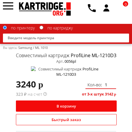
0
по принтеру
по картриджу
Вы здесь:
Samsung
/
ML 1010
Совместимый картридж ProfiLine ML-1210D3
Арт. 0056pl
Brother
3240
p
Canon
Кол-во:
323 ₽ на счет
Epson
от 3-х штук
3142
?
p
G&G
В корзину
HP
Быстрый заказ
IBM