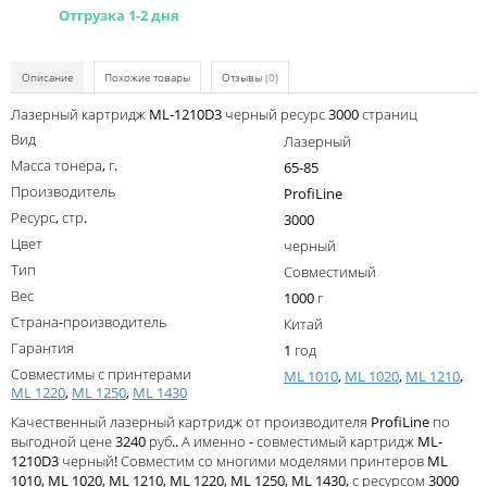
Kodak
Отгрузка 1-2 дня
Konica Minolta
Описание
Похожие товары
Отзывы
(0)
Kyocera
Лазерный картридж ML-1210D3 черный ресурс 3000 страниц
Lexmark
Вид
Лазерный
OKI
Масса тонера, г.
65-85
Производитель
ProfiLine
Panasonic
Ресурс, стр.
3000
Ricoh
Цвет
черный
Тип
Совместимый
Samsung
Вес
1000 г
Sharp
Страна-производитель
Китай
Гарантия
1 год
Toshiba
Совместимы с принтерами
ML 1010
,
ML 1020
,
ML 1210
,
ML 1220
Xerox
,
ML 1250
,
ML 1430
Качественный лазерный картридж от производителя ProfiLine по
Для франкировальной машины
выгодной цене 3240 руб.. А именно - совместимый картридж ML-
1210D3 черный! Совместим со многими моделями принтеров ML
Ленточные картриджи
1010, ML 1020, ML 1210, ML 1220, ML 1250, ML 1430, с ресурсом 3000