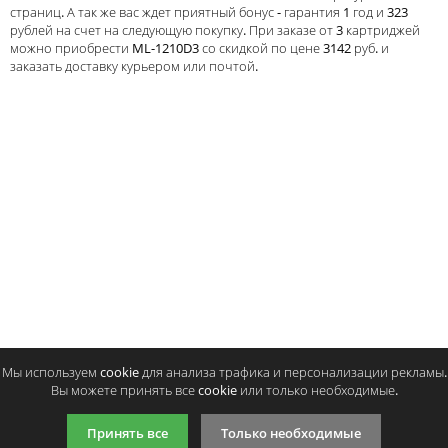
страниц. А так же вас ждет приятный бонус - гарантия 1 год и 323
Тонер и девелопер
рублей на счет на следующую покупку. При заказе от 3 картриджей
можно приобрести ML-1210D3 со скидкой по цене 3142 руб. и
заказать доставку курьером или почтой.
Написать отзыв
Ваше имя:
Совместимый картридж Colortek ML-
Совместимый картридж Pr
Ваш отзыв:
1210D3
1210D3
2066
3240
p
p
/ шт.
/ шт
шт.
Купить
шт.
Купи
Оценка:
Плохо
Хорошо
Мы используем cookie для анализа трафика и персонализации рекламы.
Вы можете принять все cookie или только необходимые.
Введите код, указанный на картинке:
Принять все
Только необходимые