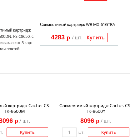
Совместимый картридж WB MX-61GTBA
стимый картридж
00DN, FS C8650, с
4283
p
/ шт.
Купить
и заказе от 3 карт
или почтой.
ый картридж Cactus CS-
Совместимый картридж Cactus CS-
TK-8600M
TK-8600Y
8096
p
8096
p
/ шт.
/ шт.
Купить
Купить
т.
шт.