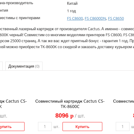
ана-производитель
Китай
нтия
1 год
местимы с принтерами
FS C8600
,
FS C8600DN
,
FS C8650
ственный лазерный картридж от производителя Cactus. А именно - совме
600K черный! Совместим со многими моделями принтеров FS C8600, FS C86
рсом 25000 страниц. А так же вас ждет приятный бонус - гарантия 1 год. Пр
ей можно приобрести TK-8600K со скидкой и заказать доставку курьером 
Документация
(0)
дж Cactus CS-
Совместимый картридж Cactus CS-
Совместим
K
TK-8600C
8096
p
 шт.
/ шт.
упить
Купить
шт.
ш