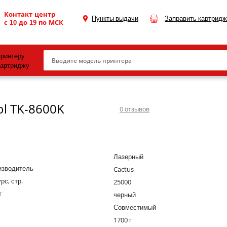
Контакт центр
Пункты выдачи
Заправить картридж
с 10 до 19 по МСК
принтеру
картриджу
Canon
ol TK-8600K
HP
0
отзывов
Konica Minolta
OKI
Лазерный
Samsung
изводитель
Cactus
Xerox
рс, стр.
25000
т
Тонер и девелопер
черный
Совместимый
1700 г