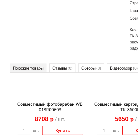
Стр
Гара
Сов
Каче
TK-8
ресу
ридж
Похожие товары
Отзывы
(0)
Обзоры
(0)
Видеообзор
(0)
Совместимый фотобарабан WB
Совместимый картри
013R00603
TK-8600
8708
p
5650
p
/ шт.
/
Купить
К
шт.
шт.