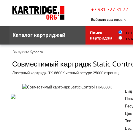
+7 981 727 31 72
Выберите ваш город
по 
Поиск
Каталог картриджей
по 
картриджа
Brother
Вы здесь:
Kyocera
Совместимый картридж Static Contr
G&G
Kodak
Лазерный картридж TK-8600K черный ресурс 25000 страниц
Lexmark
Вид
Ricoh
Про
Toshiba
Ресу
Цве
Ленточные картриджи
Тип
Вес