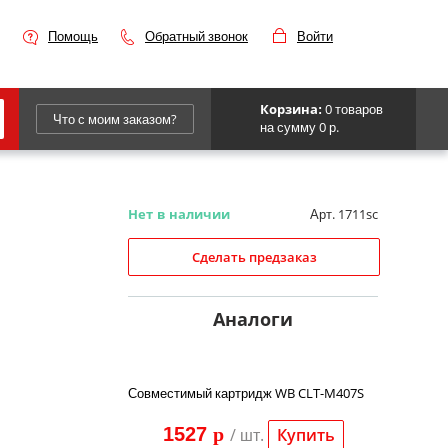
Помощь
Обратный звонок
Войти
0 товаров
Корзина:
Что с моим заказом?
на сумму 0 р.
Epson
IBM
Арт. 1711sc
Нет в наличии
Kyocera
Сделать предзаказ
Panasonic
Sharp
Аналоги
Для франкировальной машины
Совместимый картридж WB CLT-M407S
1527
p
/ шт.
Купить