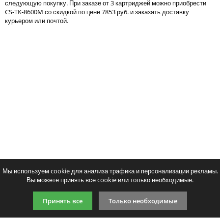
следующую покупку. При заказе от 3 картриджей можно приобрести
Тонер и девелопер
CS-TK-8600M со скидкой по цене 7853 руб. и заказать доставку
курьером или почтой.
Написать отзыв
Ваше имя:
Совместимый картридж Cactus CS-
Совместимый картридж 
Ваш отзыв:
TK-8600K
TK-8600C
5650
8096
p
p
/ шт.
/ шт
шт.
Купить
шт.
Купи
Оценка:
Плохо
Хорошо
Мы используем cookie для анализа трафика и персонализации рекламы.
Вы можете принять все cookie или только необходимые.
Введите код, указанный на картинке:
Принять все
Только необходимые