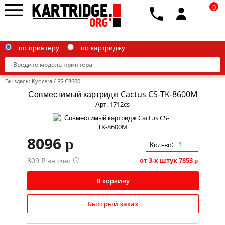
0
по принтеру
по картриджу
Вы здесь:
Kyocera
/
FS C8600
Совместимый картридж Cactus CS-TK-8600M
Арт. 1712cs
Brother
8096
p
Canon
Кол-во:
809 ₽ на счет
Epson
от 3-х штук
7853
?
p
G&G
В корзину
HP
Быстрый заказ
IBM