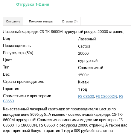
Kodak
Отгрузка 1-2 дня
Konica Minolta
Описание
Похожие товары
Отзывы
(0)
Kyocera
Лазерный картридж CS-TK-8600M пурпурный ресурс 20000 страниц
Lexmark
Вид
Лазерный
OKI
Производитель
Cactus
Ресурс, стр. (5%)
20000
Panasonic
Цвет
пурпурный
Ricoh
Тип
Совместимый
Вес
1500 г
Samsung
Страна-производитель
Китай
Sharp
Гарантия
1 год
Совместимы с принтерами
FS C8600
,
FS C8600DN
,
FS
Toshiba
C8650
Xerox
Качественный лазерный картридж от производителя Cactus по
выгодной цене 8096 руб.. А именно - совместимый картридж CS-TK-
Для франкировальной машины
8600M пурпурный! Совместим со многими моделями принтеров FS
C8600, FS C8600DN, FS C8650, с ресурсом 20000 страниц. А так же вас
Ленточные картриджи
ждет приятный бонус - гарантия 1 год и 809 рублей на счет на