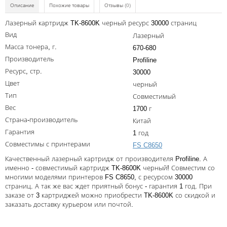
Kodak
Описание
Похожие товары
Отзывы
(0)
Konica Minolta
Лазерный картридж TK-8600K черный ресурс 30000 страниц
Вид
Лазерный
Kyocera
Масса тонера, г.
670-680
Lexmark
Производитель
Profiline
Ресурс, стр.
30000
OKI
Цвет
черный
Panasonic
Тип
Совместимый
Вес
1700 г
Ricoh
Страна-производитель
Китай
Samsung
Гарантия
1 год
Совместимы с принтерами
FS C8650
Sharp
Качественный лазерный картридж от производителя Profiline. А
Toshiba
именно - совместимый картридж TK-8600K черный! Совместим со
многими моделями принтеров FS C8650, с ресурсом 30000
Xerox
страниц. А так же вас ждет приятный бонус - гарантия 1 год. При
заказе от 3 картриджей можно приобрести TK-8600K со скидкой и
Для франкировальной машины
заказать доставку курьером или почтой.
Ленточные картриджи
Написать отзыв