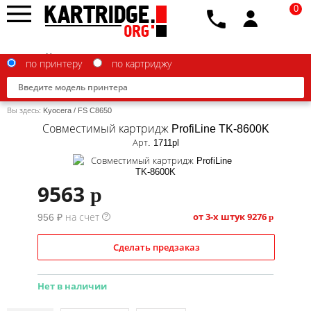
0
по принтеру
по картриджу
Вы здесь:
Kyocera
/
FS C8650
Совместимый картридж ProfiLine TK-8600K
Арт. 1711pl
Brother
9563
p
Canon
от 3-х штук
9276
956 ₽ на счет
p
?
Epson
G&G
Сделать предзаказ
HP
Нет в наличии
IBM