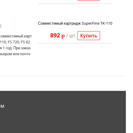
Совместимый картридж SuperFine TK-110
0
892
p
/ шт.
Купить
 совместимый карт
6, FS 720, FS 82
я 1 год. При заказ
урьером или почто
ем