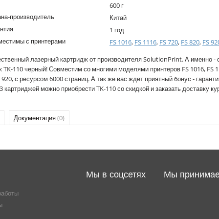
600 г
ана-производитель
Китай
нтия
1 год
местимы с принтерами
FS 1016
,
FS 1116
,
FS 720
,
FS 820
,
FS 92
ственный лазерный картридж от производителя SolutionPrint. А именно -
 TK-110 черный! Совместим со многими моделями принтеров FS 1016, FS 111
S 920, с ресурсом 6000 страниц. А так же вас ждет приятный бонус - гаранти
 3 картриджей можно приобрести TK-110 со скидкой и заказать доставку к
Документация
(0)
Мы в соцсетях
Мы принима
работы
ы