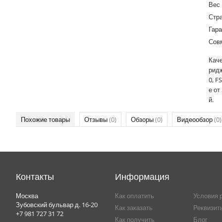
Вес
Стр
Гара
Сов
Каче
ридж
0, F
е от
й.
Похожие товары
Отзывы
(0)
Обзоры
(0)
Видеообзор
(0)
Контакты
Информация
Москва
Как оплатить
Условия 
Зубовский бульвар д. 16-20
Как заказать
Реквизит
+7 981 727 31 72
Как получить
Блог