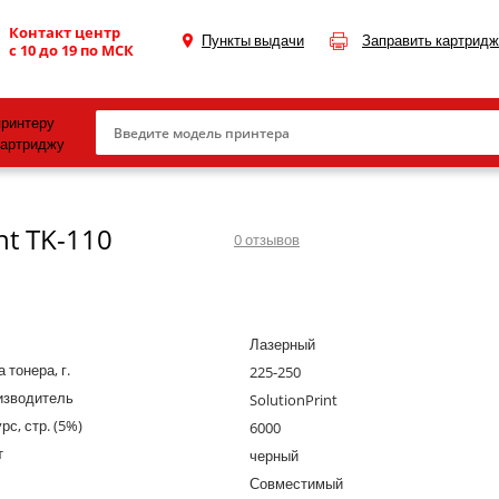
Контакт центр
Пункты выдачи
Заправить картридж
с 10 до 19 по МСК
принтеру
картриджу
Canon
nt TK-110
HP
0
отзывов
Konica Minolta
OKI
Лазерный
Samsung
 тонера, г.
225-250
Xerox
изводитель
SolutionPrint
рс, стр. (5%)
Тонер и девелопер
6000
т
черный
Совместимый