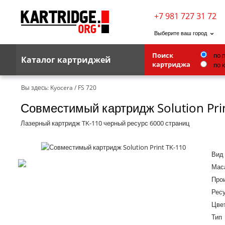
+7 981 727 31 72
Выберите ваш город
Поиск
по 
Каталог картриджей
картриджа
по 
Brother
Вы здесь:
Kyocera
/
FS 720
Совместимый картридж Solution Pri
G&G
Kodak
Лазерный картридж TK-110 черный ресурс 6000 страниц
Lexmark
Вид
Ricoh
Маса
Toshiba
Про
Ресу
Ленточные картриджи
Цве
Тип