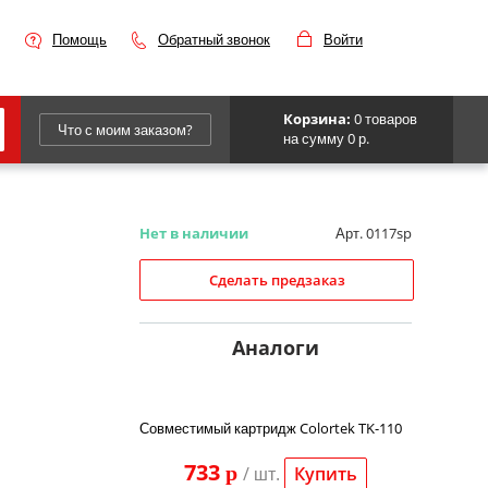
Помощь
Обратный звонок
Войти
Корзина:
0 товаров
Что с моим заказом?
на сумму 0 р.
Epson
IBM
Нет в наличии
Арт. 0117sp
Kyocera
Сделать предзаказ
Panasonic
Sharp
Аналоги
Для франкировальной машины
Совместимый картридж Colortek TK-110
733
p
/ шт.
Купить