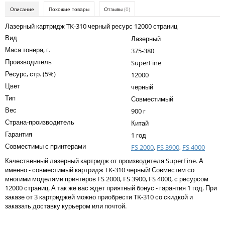
Kodak
Описание
Похожие товары
Отзывы
(0)
Konica Minolta
Лазерный картридж TK-310 черный ресурс 12000 страниц
Вид
Лазерный
Kyocera
Маса тонера, г.
375-380
Lexmark
Производитель
SuperFine
Ресурс, стр. (5%)
12000
OKI
Цвет
черный
Panasonic
Тип
Совместимый
Вес
Ricoh
900 г
Страна-производитель
Китай
Samsung
Гарантия
1 год
Совместимы с принтерами
Sharp
FS 2000
,
FS 3900
,
FS 4000
Качественный лазерный картридж от производителя SuperFine. А
Toshiba
именно - совместимый картридж TK-310 черный! Совместим со
многими моделями принтеров FS 2000, FS 3900, FS 4000, с ресурсом
Xerox
12000 страниц. А так же вас ждет приятный бонус - гарантия 1 год. При
заказе от 3 картриджей можно приобрести TK-310 со скидкой и
Для франкировальной машины
заказать доставку курьером или почтой.
Ленточные картриджи
Написать отзыв