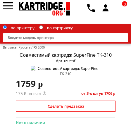
0
по принтеру
по картриджу
Вы здесь:
Kyocera
/
FS 2000
Совместимый картридж SuperFine TK-310
Арт. 0535sf
Brother
1759
p
Canon
175 ₽ на счет
Epson
от 3-х штук
1706
?
p
G&G
Сделать предзаказ
HP
Нет в наличии
IBM