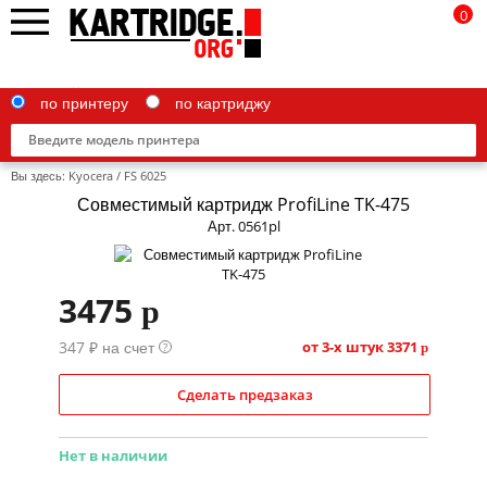
0
по принтеру
по картриджу
Вы здесь:
Kyocera
/
FS 6025
Совместимый картридж ProfiLine TK-475
Арт. 0561pl
Brother
3475
p
Canon
347 ₽ на счет
Epson
от 3-х штук
3371
?
p
G&G
Сделать предзаказ
HP
Нет в наличии
IBM