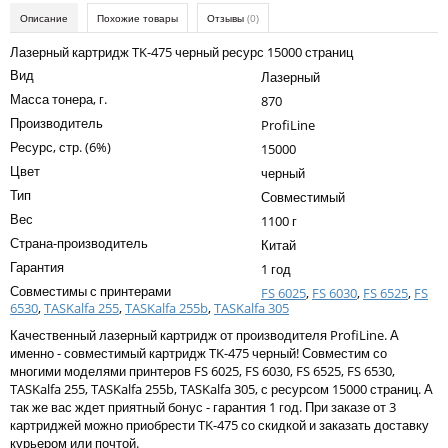
Kodak
Описание
Похожие товары
Отзывы
(0)
Konica Minolta
Лазерный картридж TK-475 черный ресурс 15000 страниц
Вид
Лазерный
Kyocera
Масса тонера, г.
870
Lexmark
Производитель
ProfiLine
Ресурс, стр. (6%)
15000
OKI
Цвет
черный
Panasonic
Тип
Совместимый
Вес
Ricoh
1100 г
Страна-производитель
Китай
Samsung
Гарантия
1 год
Совместимы с принтерами
Sharp
FS 6025
,
FS 6030
,
FS 6525
,
FS
6530
,
TASKalfa 255
,
TASKalfa 255b
,
TASKalfa 305
Toshiba
Качественный лазерный картридж от производителя ProfiLine. А
именно - совместимый картридж TK-475 черный! Совместим со
Xerox
многими моделями принтеров FS 6025, FS 6030, FS 6525, FS 6530,
TASKalfa 255, TASKalfa 255b, TASKalfa 305, с ресурсом 15000 страниц. А
Для франкировальной машины
так же вас ждет приятный бонус - гарантия 1 год. При заказе от 3
картриджей можно приобрести TK-475 со скидкой и заказать доставку
Ленточные картриджи
курьером или почтой.