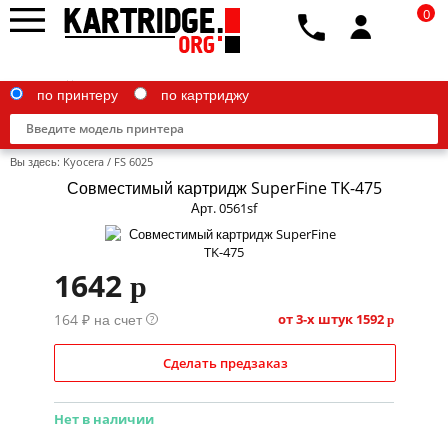
0
по принтеру
по картриджу
Вы здесь:
Kyocera
/
FS 6025
Совместимый картридж SuperFine TK-475
Арт. 0561sf
Brother
1642
p
Canon
164 ₽ на счет
Epson
от 3-х штук
1592
?
p
G&G
Сделать предзаказ
HP
Нет в наличии
IBM