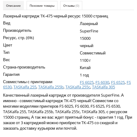
Kodak
Описание
Похожие товары
Отзывы
(0)
Konica Minolta
Лазерный картридж TK-475 черный ресурс 15000 страниц
Вид
Лазерный
Kyocera
Производитель
SuperFine
Lexmark
Ресурс, стр. (6%)
15000
Цвет
черный
OKI
Тип
Совместимый
Panasonic
Вес
1100 г
Страна-производитель
Ricoh
Китай
Гарантия
1 год
Samsung
Совместимы с принтерами
FS 6025
,
FS 6030
,
FS 6525
,
FS
6530
,
TASKalfa 255
,
TASKalfa 255b
,
TASKalfa 255c
,
TASKalfa 305
Sharp
Качественный лазерный картридж от производителя SuperFine. А
Toshiba
именно - совместимый картридж TK-475 черный! Совместим со
многими моделями принтеров FS 6025, FS 6030, FS 6525, FS 6530,
Xerox
TASKalfa 255, TASKalfa 255b, TASKalfa 255c, TASKalfa 305, с ресурсом
15000 страниц. А так же вас ждет приятный бонус - гарантия 1 год. При
Для франкировальной машины
заказе от 3 картриджей можно приобрести TK-475 со скидкой и
заказать доставку курьером или почтой.
Ленточные картриджи