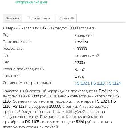
Отгрузка 1-2 дня
Kodak
Konica Minolta
Описание
Похожие товары
Отзывы
(0)
Kyocera
Лазерный картридж DK-1105 ресурс 100000 страниц
Lexmark
Вид
Лазерный
Производитель
Profiline
OKI
Ресурс, стр.
100000
Panasonic
Тип
Совместимый
Вес
Ricoh
1200 г
Страна-производитель
Китай
Samsung
Гарантия
1 год
Sharp
Совместимы с принтерами
FS 1024
,
FS 1110
,
FS 1124
Качественный лазерный картридж от производителя Profiline по
Toshiba
выгодной цене 5388 руб.. А именно - совместимый картридж DK-
1105! Совместим со многими моделями принтеров FS 1024, FS
Xerox
1110, FS 1124, с ресурсом 100000 страниц. А так же вас ждет
приятный бонус - гарантия 1 год и 538 рублей на счет на
Для франкировальной машины
следующую покупку. При заказе от 3 картриджей можно
приобрести DK-1105 со скидкой по цене 5226 руб. и заказать
Ленточные картриджи
доставку курьером или почтой.