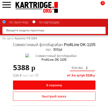
0
по принтеру
по картриджу
Вы здесь:
Kyocera
/
FS 1024
Совместимый фотобарабан ProfiLine DK-1105
Арт. 3031pl
Brother
5388
p
Кол-во:
Canon
от 3-х штук
5226
538 ₽ на счет
p
?
Epson
G&G
В корзину
HP
Быстрый заказ
IBM