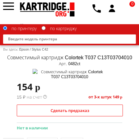
0
по принтеру
по картриджу
Вы здесь:
Epson
/
Stylus C42
Совместимый картридж Colortek T037 C13T03704010
Арт. 0482ct
Brother
154
p
Canon
от 3-х штук
149
15 ₽ на счет
p
?
Epson
G&G
Сделать предзаказ
HP
Нет в наличии
IBM