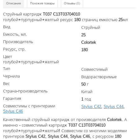
Kodak
Описание
Похожие товары
Отзывы
(0)
Konica Minolta
Струйный картридж T037 C13T03704010
голубой+пурпурный+желтый ресурс 180 страниц емкостью 25мл
Kyocera
Вид
Струйный
Емкость, мл.
25
Lexmark
Производитель
Colortek
OKI
Ресурс, стр.
180
Цвет
Panasonic
голубой+пурпурный+желтый
Ricoh
Тип
Совместимый
Чернила
Водорастворимые
Samsung
Вес
50 г
Sharp
Страна-производитель
Китай
Гарантия
1 год
Toshiba
Совместимы с принтерами
Stylus C42
,
Stylus C44
,
Stylus C46
Xerox
Качественный струйный картридж от производителя Colortek. А
Для франкировальной машины
именно - совместимый картридж T037 C13T03704010
голубой+пурпурный+желтый! Совместим со многими моделями
Ленточные картриджи
принтеров Stylus C42, Stylus C44, Stylus C46, с ресурсом 180