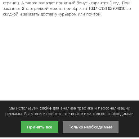
страниц. А так же вас ждет приятный бонус - гарантия 1 год. При
Тонер и девелопер
заказе от 3 картриджей можно приобрести T037 C13T03704010 со
скидкой и заказать доставку курьером или почтой.
Написать отзыв
Ваше имя:
Совместимый картридж Solution Print
Совместимый картридж Sol
Ваш отзыв:
T036
T037
422
533
p
p
/ шт.
/ шт.
Купить
Купи
шт.
шт.
Оценка:
Плохо
Хорошо
Мы используем cookie для анализа трафика и персонализации
Введите код, указанный на картинке:
рекламы. Вы можете принять все cookie или только необходимые.
Принять все
Только необходимые