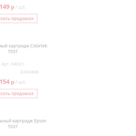
149
p
/ шт.
лать предзаказ
ый картридж Colortek
T037
Арт. 0482ct
0 отзывов
154
p
/ шт.
лать предзаказ
ьный картридж Epson
T037