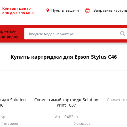
Контакт центр
Пункты выдачи
Заправить картри
с 10 до 19 по МСК
принтеру
картриджу
Canon
Купить картриджи для Epson Stylus C46
HP
Konica Minolta
OKI
Samsung
Xerox
идж Solution
Совместимый картридж Solution
Совместим
36
Print T037
Тонер и девелопер
1sp
Арт. 0482sp
1 отзывов
0 отзывов