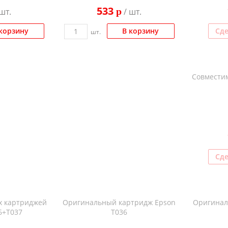
533
p
шт.
/ шт.
корзину
В корзину
Сде
шт.
Совместим
Сде
х картриджей
Оригинальный картридж Epson
Оригинал
6+T037
T036