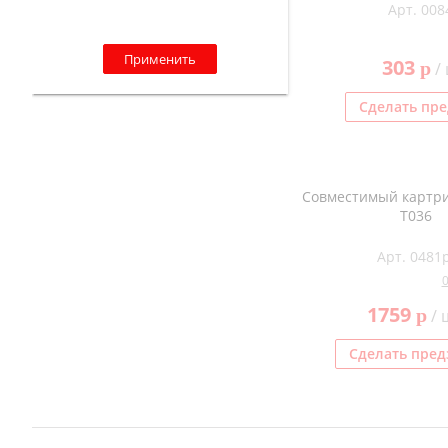
Арт. 008
Применить
303
p
/ 
Сделать пре
Совместимый картрид
T036
Арт. 0481p
1759
p
/ 
Сделать пред