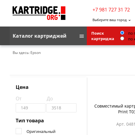
+7 981 727 31 72
Выберите ваш город
Поиск
по 
Каталог картриджей
картриджа
по 
Brother
Вы здесь:
Epson
G&G
Kodak
Lexmark
Цена
Ricoh
От
До
Toshiba
Совместимый картр
Print T0
Ленточные картриджи
Тип товара
Арт. 048
Оригинальный