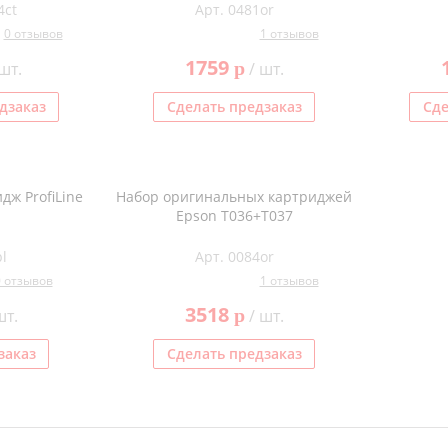
4ct
Арт. 0481or
0 отзывов
1 отзывов
1759
p
шт.
/ шт.
дзаказ
Сделать предзаказ
Сде
ж ProfiLine
Набор оригинальных картриджей
Epson T036+T037
l
Арт. 0084or
0 отзывов
1 отзывов
3518
p
шт.
/ шт.
заказ
Сделать предзаказ