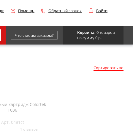
дж
Помощь
Обратный звонок
Войти
Корзина:
0 товаров
Что с моим заказом?
на сумму 0 р.
Epson
IBM
Сортировать по
Kyocera
Panasonic
Sharp
Для франкировальной машины
ый картридж Colortek
T036
Арт. 0481ct
1 отзывов