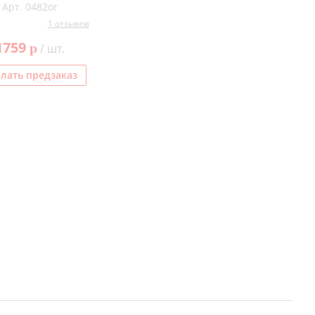
Арт. 0482or
1 отзывов
1759
p
/ шт.
лать предзаказ