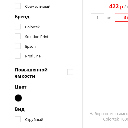
422
p
/ 
Совместимый
Бренд
В 
шт.
Colortek
Solution Print
Epson
ProfiLine
Повышенной
емкости
Цвет
Вид
Набор совместимы
Colortek T03
Струйный