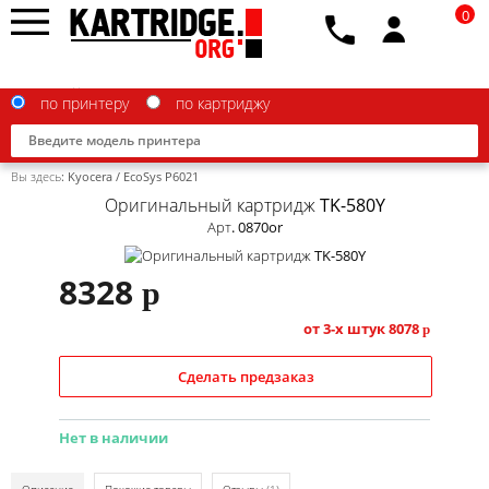
0
по принтеру
по картриджу
Вы здесь:
Kyocera
/
EcoSys P6021
Оригинальный картридж TK-580Y
Арт. 0870or
Brother
8328
p
Canon
от 3-х штук
8078
p
Epson
Сделать предзаказ
G&G
HP
Нет в наличии
IBM