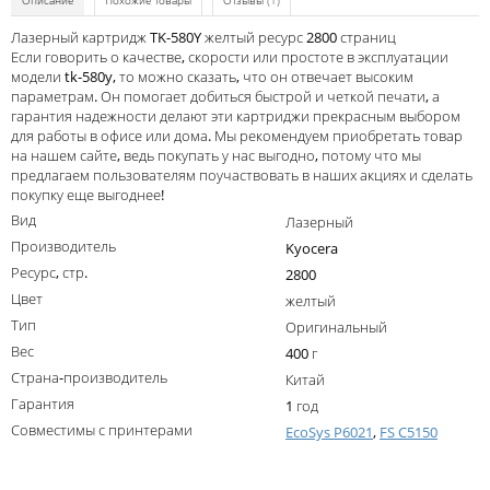
Описание
Похожие товары
Отзывы
(1)
Kodak
Лазерный картридж TK-580Y желтый ресурс 2800 страниц
Konica Minolta
Если говорить о качестве, скорости или простоте в эксплуатации
модели tk-580y, то можно сказать, что он отвечает высоким
Kyocera
параметрам. Он помогает добиться быстрой и четкой печати, а
гарантия надежности делают эти картриджи прекрасным выбором
Lexmark
для работы в офисе или дома. Мы рекомендуем приобретать товар
на нашем сайте, ведь покупать у нас выгодно, потому что мы
OKI
предлагаем пользователям поучаствовать в наших акциях и сделать
покупку еще выгоднее!
Panasonic
Вид
Лазерный
Ricoh
Производитель
Kyocera
Ресурс, стр.
2800
Samsung
Цвет
желтый
Sharp
Тип
Оригинальный
Вес
400 г
Toshiba
Страна-производитель
Китай
Xerox
Гарантия
1 год
Совместимы с принтерами
EcoSys P6021
,
FS C5150
Для франкировальной машины
Написать отзыв
Ленточные картриджи