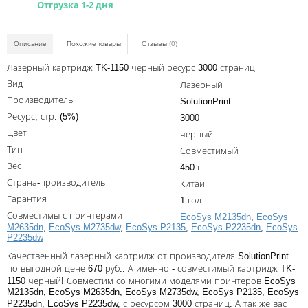
Отгрузка 1-2 дня
Kodak
Konica Minolta
Описание
Похожие товары
Отзывы
(0)
Kyocera
Лазерный картридж TK-1150 черный ресурс 3000 страниц
Lexmark
Вид
Лазерный
Производитель
SolutionPrint
OKI
Ресурс, стр. (5%)
3000
Panasonic
Цвет
черный
Тип
Ricoh
Совместимый
Вес
450 г
Samsung
Страна-производитель
Китай
Sharp
Гарантия
1 год
Совместимы с принтерами
EcoSys M2135dn
,
EcoSys
Toshiba
M2635dn
,
EcoSys M2735dw
,
EcoSys P2135
,
EcoSys P2235dn
,
EcoSys
P2235dw
Xerox
Качественный лазерный картридж от производителя SolutionPrint
по выгодной цене 670 руб.. А именно - совместимый картридж TK-
Для франкировальной машины
1150 черный! Совместим со многими моделями принтеров EcoSys
M2135dn, EcoSys M2635dn, EcoSys M2735dw, EcoSys P2135, EcoSys
Ленточные картриджи
P2235dn, EcoSys P2235dw, с ресурсом 3000 страниц. А так же вас