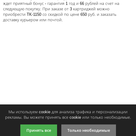
ждет приятный бонус - гарантия 1 год и 66 рублей на счет на
Тонер и девелопер
следующую покупку. При заказе от 3 картриджей можно
приобрести TK-1150 со скидкой по цене 650 руб. и заказать
доставку курьером или почтой.
Написать отзыв
Ваше имя:
Совместимый картридж Cactus CS-
Совместимый картридж Sol
Ваш отзыв:
TK-1150
TK-1150
877
670
p
p
/ шт.
/ шт.
Купить
Купи
шт.
шт.
Оценка:
Плохо
Хорошо
Мы используем cookie для анализа трафика и персонализации
Введите код, указанный на картинке:
рекламы. Вы можете принять все cookie или только необходимые.
Принять все
Только необходимые