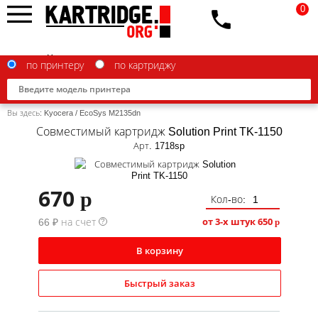
0
по принтеру
по картриджу
Вы здесь:
Kyocera
/
EcoSys M2135dn
Совместимый картридж Solution Print TK-1150
Арт. 1718sp
Brother
670
p
Кол-во:
Canon
от 3-х штук
650
66 ₽ на счет
p
?
Epson
G&G
В корзину
HP
Быстрый заказ
IBM