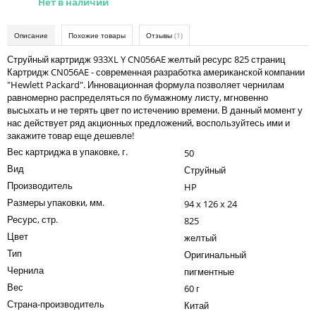
Нет в наличии
Kodak
Konica Minolta
Описание
Похожие товары
Отзывы
(1)
Kyocera
Струйный картридж 933XL Y CN056AE желтый ресурс 825 страниц
Картридж CN056AE - современная разработка американской компании
Lexmark
"Hewlett Packаrd". Инновационная формула позволяет чернилам
равномерно распределяться по бумажному листу, мгновенно
OKI
высыхать и не терять цвет по истечению времени. В данный момент у
нас действует ряд акционных предложений, воспользуйтесь ими и
Panasonic
закажите товар еще дешевле!
Вес картриджа в упаковке, г.
50
Ricoh
Вид
Струйный
Samsung
Производитель
HP
Размеры упаковки, мм.
94 x 126 x 24
Sharp
Ресурс, стр.
825
Toshiba
Цвет
желтый
Тип
Xerox
Оригинальный
Чернила
пигментные
Для франкировальной машины
Вес
60 г
Страна-производитель
Ленточные картриджи
Китай