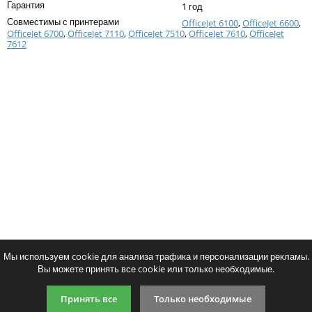
Гарантия
1 год
Тонер и девелопер
Совместимы с принтерами
OfficeJet 6100
,
OfficeJet 6600
,
OfficeJet 6700
,
OfficeJet 7110
,
OfficeJet 7510
,
OfficeJet 7610
,
OfficeJet
7612
Написать отзыв
Ваше имя:
Совместимый картридж Cactus CS-
Совместимый картридж 
Ваш отзыв:
932XL Bk
933XL C
834
698
p
p
/ шт.
/ шт.
шт.
Купить
шт.
Купи
Оценка:
Плохо
Хорошо
Мы используем cookie для анализа трафика и персонализации рекламы.
Вы можете принять все cookie или только необходимые.
Введите код, указанный на картинке:
Принять все
Только необходимые