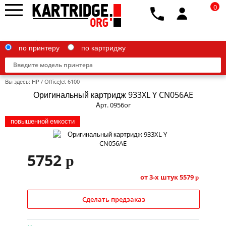
0
по принтеру
по картриджу
Вы здесь:
HP
/
OfficeJet 6100
Оригинальный картридж 933XL Y CN056AE
Арт. 0956or
повышенной емкости
Brother
Canon
5752
p
Epson
от 3-х штук
5579
p
G&G
HP
Сделать предзаказ
IBM