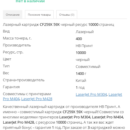
Нет в наличии
Kodak
Konica Minolta
Описание
Похожие товары
Отзывы
(0)
Kyocera
Лазерный картридж CF259X 59X черный ресурс 10000 страниц
Вид
Лазерный
Lexmark
Масса тонера, г.
400
OKI
Производитель
НВ Принт
Ресурс, стр.
10000
Panasonic
Цвет
черный
Ricoh
Тип
Совместимый
Вес
1400 г
Samsung
Страна-производитель
Китай
Sharp
Гарантия
1 год
Совместимы с принтерами
LaserJet Pro M304
,
LaserJet
Toshiba
Pro M404
,
LaserJet Pro M428
Xerox
Качественный лазерный картридж от производителя НВ Принт. А
именно - совместимый картридж CF259X 59X черный! Совместим со
Для франкировальной машины
многими моделями принтеров LaserJet Pro M304, LaserJet Pro M404,
LaserJet Pro M428, с ресурсом 10000 страниц. А так же вас ждет
Ленточные картриджи
приятный бонус - гарантия 1 год. При заказе от 3 картриджей можно