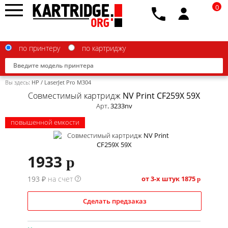
0
по принтеру
по картриджу
Вы здесь:
HP
/
LaserJet Pro M304
Совместимый картридж NV Print CF259X 59X
Арт. 3233nv
повышенной емкости
Brother
Canon
1933
p
Epson
193 ₽ на счет
от 3-х штук
1875
?
p
G&G
HP
Сделать предзаказ
IBM