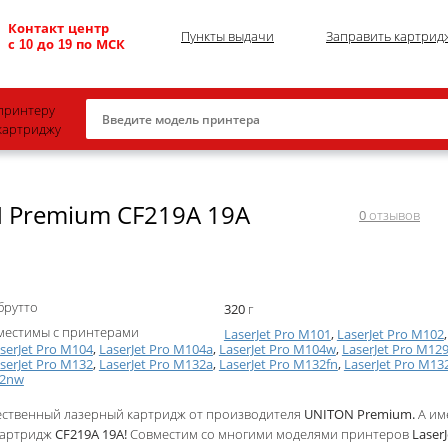
Контакт центр
Пункты выдачи
Заправить картрид
с 10 до 19 по МСК
принтеру
картриджу
Canon
 Premium CF219A 19A
HP
0
отзывов
Konica Minolta
OKI
брутто
320 г
Samsung
местимы с принтерами
LaserJet Pro M101
,
LaserJet Pro M102
Xerox
serJet Pro M104
,
LaserJet Pro M104a
,
LaserJet Pro M104w
,
LaserJet Pro M12
serJet Pro M132
,
LaserJet Pro M132a
,
LaserJet Pro M132fn
,
LaserJet Pro M13
2nw
Тонер и девелопер
ественный лазерный картридж от производителя UNITON Premium. А им
артридж CF219A 19A! Совместим со многими моделями принтеров LaserJe