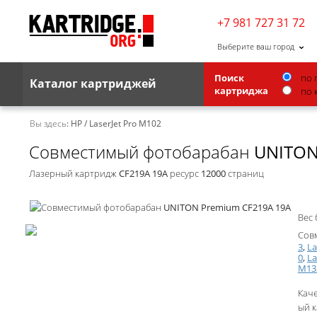
+7 981 727 31 72
Выберите ваш город
по 
Поиск
Каталог картриджей
по 
картриджа
Brother
Вы здесь:
HP
/
LaserJet Pro M102
Совместимый фотобарабан UNITON
G&G
Kodak
Лазерный картридж CF219A 19A ресурс 12000 страниц
Lexmark
Вес 
Ricoh
Сов
Toshiba
3
,
La
0
,
La
M13
Ленточные картриджи
Кач
ый к