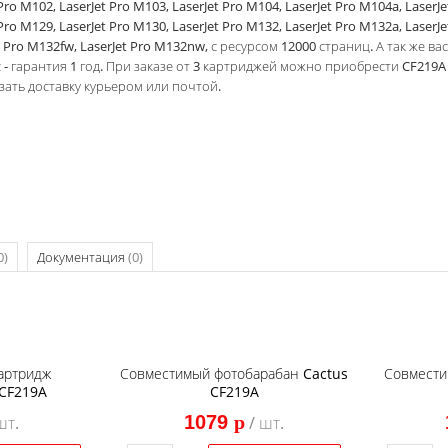
 Pro M102, LaserJet Pro M103, LaserJet Pro M104, LaserJet Pro M104a, LaserJ
 Pro M129, LaserJet Pro M130, LaserJet Pro M132, LaserJet Pro M132a, LaserJ
t Pro M132fw, LaserJet Pro M132nw, с ресурсом 12000 страниц. А так же в
 - гарантия 1 год. При заказе от 3 картриджей можно приобрести CF219A
зать доставку курьером или почтой.
0)
Документация
(0)
артридж
Совместимый фотобарабан Cactus
Совмести
CF219A
CF219A
1079
p
шт.
/ шт.