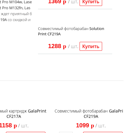
1369
p
/ шт.
Купить
et Pro M104w, Lase
et Pro M132fn, Las
ас ждет приятный б
 19A со скидкой и
Совместимый фотобарабан Solution
Print CF219A
1288
p
/ шт.
Купить
мый картридж GalaPrint
Совместимый фотобарабан GalaPrint
CF217A
CF219A
1158
p
1099
p
/ шт.
/ шт.