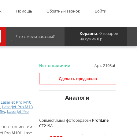
ж
Помощь
Обратный звонок
Войти
0 товаров
Корзина:
Что с моим заказом?
на сумму 0 р.
Epson
IBM
Арт. 2193ut
Нет в наличии
Kyocera
Сделать предзаказ
Panasonic
Sharp
Аналоги
,
LaserJet Pro M10
Для франкировальной машины
9
,
LaserJet Pro M13
2fw
,
LaserJet Pro
Совместимый фотобарабан ProfiLine
CF219A
енно - совместим
t Pro M101, Lase