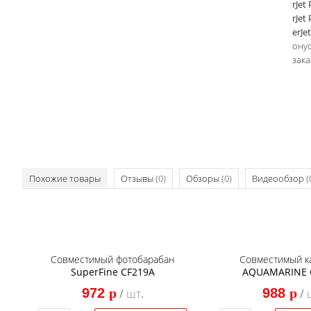
rJet
rJet
erJe
онус
зака
Похожие товары
Отзывы
(0)
Обзоры
(0)
Видеообзор
(
Совместимый фотобарабан
Совместимый к
SuperFine CF219A
AQUAMARINE 
972
p
988
p
/ шт.
/ 