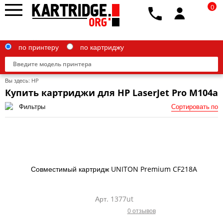
0
по принтеру
по картриджу
Вы здесь:
HP
Купить картриджи для HP LaserJet Pro M104a
Фильтры
Сортировать по
Brother
Canon
Epson
Совместимый картридж UNITON Premium CF218A
G&G
HP
Арт. 1377ut
0 отзывов
IBM