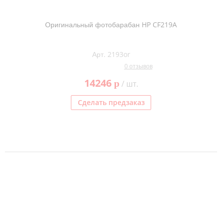
Оригинальный фотобарабан HP CF219A
Арт. 2193or
0 отзывов
14246
p
/ шт.
Сделать предзаказ