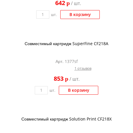
642
p
/ шт.
Kodak
Konica Minolta
В корзину
шт.
Kyocera
Lexmark
Совместимый картридж SuperFine CF218A
OKI
Panasonic
Арт. 1377sf
Ricoh
1 отзывов
Samsung
853
p
/ шт.
Sharp
В корзину
шт.
Toshiba
Xerox
Для франкировальной машины
Совместимый картридж Solution Print CF218X
Ленточные картриджи