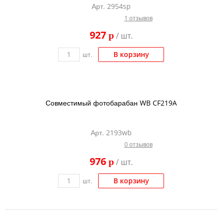
Арт. 2954sp
Тонер и девелопер
1 отзывов
927
p
/ шт.
В корзину
шт.
Совместимый фотобарабан WB CF219A
Арт. 2193wb
0 отзывов
976
p
/ шт.
В корзину
шт.