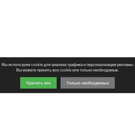
Мы используем cookie для анализа трафика и персонализации рекламы.
Вы можете принять все cookie или только необходимые.
Принять все
Только необходимые
9:00-21:00 (по МСК)
+7 981 727 31 72
Подпишитесь на акции